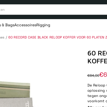
s & Bags
Accessoires
Rigging
/
ses
60 RECORD CASE BLACK RELOOP KOFFER VOOR 60 PLATEN 
60 RE
KOFF
€6
€84,00
De Reloop 
oplossing 
tegen ong
voorkomt 