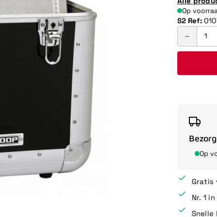
Alle produ
Op voorra
S2 Ref:
010
Bezorg
Op v
Gratis
Nr. 1 i
Snelle 