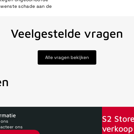
ewenste schade aan de
Veelgestelde vragen
Alle vragen bekijken
en
oor 15uur besteld, zelfde dag verstuurd
Echte winkel
+35 jaar 
ormatie
S2 Store
 ons
verkoop 
acteer ons