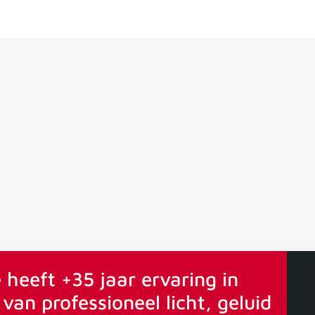
ervaring
Vanaf 75€ gratis verstuurd
 heeft +35 jaar ervaring in
van professioneel licht, geluid