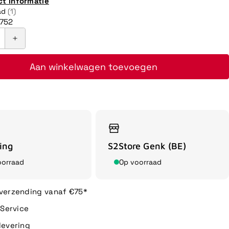
ct informatie
ad
(1)
752
Aan winkelwagen toevoegen
ing
S2Store Genk (BE)
oorraad
Op voorraad
 verzending vanaf €75*
n Service
levering