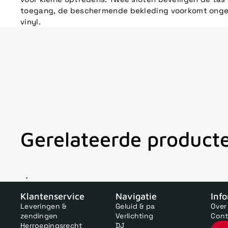
toegang, de beschermende bekleding voorkomt ong
vinyl.
Gerelateerde product
V
Klantenservice
Navigatie
Inf
Leveringen &
Geluid & pa
Over
zendingen
Verlichting
Cont
Herroepingsrecht
DJ