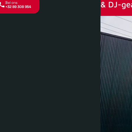
& DJ-ge
Bel ons
+32 89 308 954