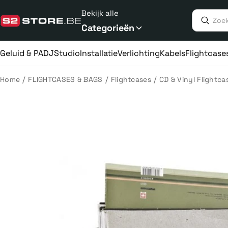
Meteen
Bekijk alle
naar
de
Categorieën
content
Geluid & PA
DJ
Studio
Installatie
Verlichting
Kabels
Flightcase
/
/
/
Home
FLIGHTCASES & BAGS
Flightcases
CD & Vinyl Flightca