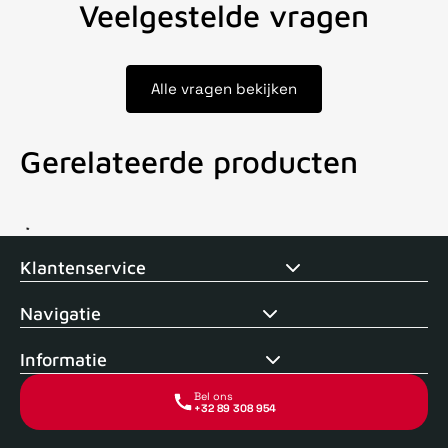
Veelgestelde vragen
Alle vragen bekijken
Gerelateerde producten
Voor 15uur besteld, zelfde dag verstuurd
Echte winkel
+35 j
Klantenservice
Navigatie
Informatie
Bel ons
+32 89 308 954