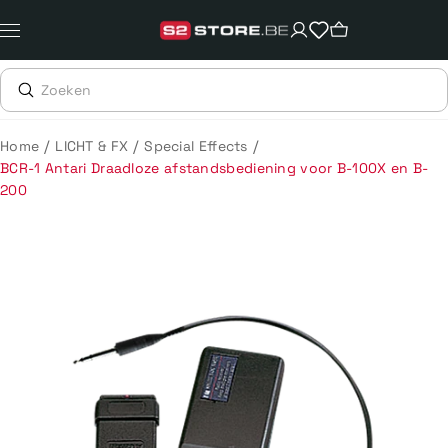
Meteen
naar
de
content
/
/
/
Home
LICHT & FX
Special Effects
BCR-1 Antari Draadloze afstandsbediening voor B-100X en B-
200