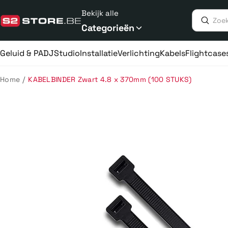
Meteen
Bekijk alle
naar
de
Categorieën
content
Geluid & PA
DJ
Studio
Installatie
Verlichting
Kabels
Flightcase
/
Home
KABELBINDER Zwart 4.8 x 370mm (100 STUKS)