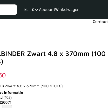
Account
Winkelwagen
NL - €
Verzend
taalwijziging
Contact
BINDER Zwart 4.8 x 370mm (100
)
50
ER Zwart 4.8 x 370mm (100 STUKS)
ct informatie
ad
(102)
226071