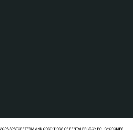
2026 S2STORE
TERM AND CONDITIONS OF RENTAL
PRIVACY POLICY
COOKIES