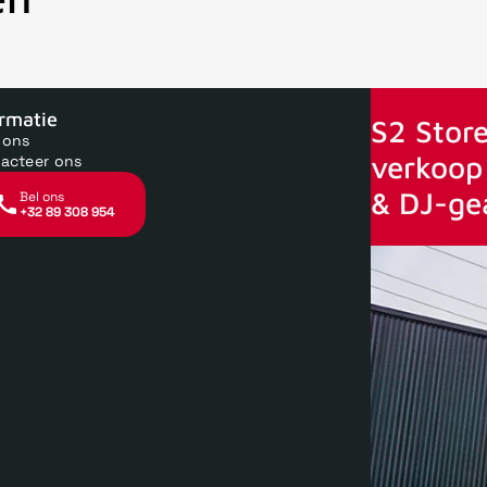
oor 15uur besteld, zelfde dag verstuurd
Echte winkel
+35 jaar 
ormatie
S2 Store
 ons
verkoop 
acteer ons
& DJ-ge
Bel ons
+32 89 308 954