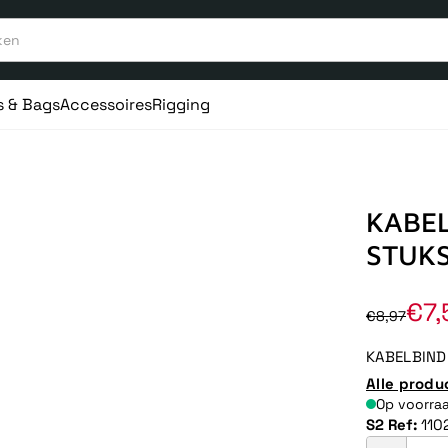
s & Bags
Accessoires
Rigging
KABEL
STUKS
€7,
€8,97
KABELBIND
Alle produ
Op voorra
S2 Ref:
110