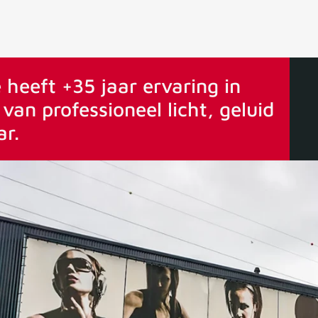
ervaring
Vanaf 75€ gratis verstuurd
 heeft +35 jaar ervaring in
van professioneel licht, geluid
ar.