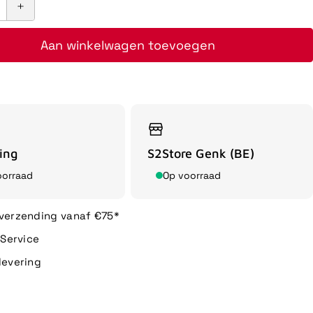
Aan winkelwagen toevoegen
ing
S2Store Genk (BE)
oorraad
Op voorraad
 verzending vanaf €75*
n Service
levering