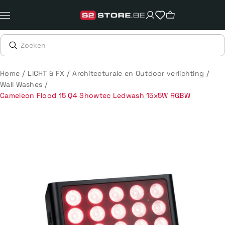
Meteen
naar
de
content
/
/
/
Home
LICHT & FX
Architecturale en Outdoor verlichting
/
Wall Washes
Cameleon Flood 15 Q4 Showtec Ledwash 15x5W RGBW