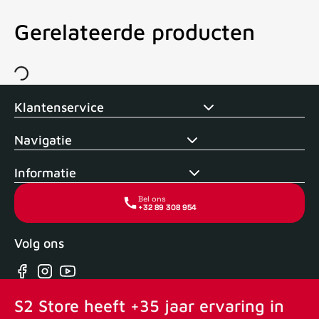
Gerelateerde producten
Voor 15uur besteld, zelfde dag verstuurd
Echte winkel
+35 j
Klantenservice
Navigatie
Informatie
Bel ons
+32 89 308 954
Volg ons
Facebook
Instagram
YouTube
S2 Store heeft +35 jaar ervaring in