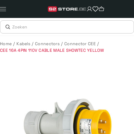
Meteen
naar
de
content
/
/
/
/
Home
Kabels
Connectors
Connector CEE
CEE 16A 4PIN 110V CABLE MALE SHOWTEC YELLOW