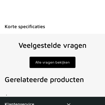
Korte specificaties
Veelgestelde vragen
Alle vragen bekijken
Gerelateerde producten
Voor 15uur besteld, zelfde dag verstuurd
Echte winkel
+35 j
Klantenservice