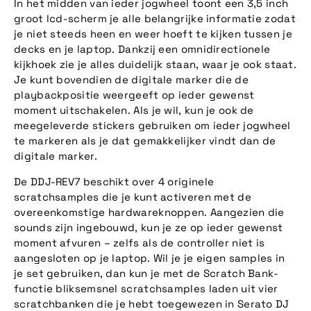
In het midden van ieder jogwheel toont een 3,5 inch
groot lcd-scherm je alle belangrijke informatie zodat
je niet steeds heen en weer hoeft te kijken tussen je
decks en je laptop. Dankzij een omnidirectionele
kijkhoek zie je alles duidelijk staan, waar je ook staat.
Je kunt bovendien de digitale marker die de
playbackpositie weergeeft op ieder gewenst
moment uitschakelen. Als je wil, kun je ook de
meegeleverde stickers gebruiken om ieder jogwheel
te markeren als je dat gemakkelijker vindt dan de
digitale marker.
De DDJ-REV7 beschikt over 4 originele
scratchsamples die je kunt activeren met de
overeenkomstige hardwareknoppen. Aangezien die
sounds zijn ingebouwd, kun je ze op ieder gewenst
moment afvuren – zelfs als de controller niet is
aangesloten op je laptop. Wil je je eigen samples in
je set gebruiken, dan kun je met de Scratch Bank-
functie bliksemsnel scratchsamples laden uit vier
scratchbanken die je hebt toegewezen in Serato DJ