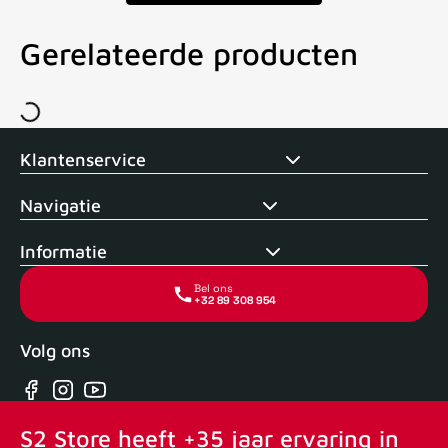
Gerelateerde producten
Voor 15uur besteld, zelfde dag verstuurd
Echte winkel
+35 j
Klantenservice
Navigatie
Informatie
Bel ons
+32 89 308 954
Volg ons
Facebook
Instagram
YouTube
S2 Store heeft +35 jaar ervaring in