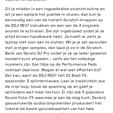
Zit je midden in een ingewikkelde scratchroutine en
wil je een sample het publiek in sturen, dan kun je
eenvoudig een van de Instant Scratch-knoppen op
de DDJ-REV7 indrukken om een van de 4 originele
sounds te activeren. Die zijn ingebouwd zodat je ze
altijd binnen handbereik hebt. Je hoeft er zelfs je
laptop niet voor aan te sluiten. Wil je je set aanvullen
met je eigen samples, dan laad je ze in de Scratch
Bank van Serato DJ Pro zodat je ze op ieder gewenst
moment kunt afspelen – zelfs als het volledige
nummers zijn. Een tikje op de Performance Pads
volstaat daarvoor. Mogen er wel wat effecten bij?
Dat kan, want de DDJ-REV7 telt 22 Beat FX,
waaronder 3 splinternieuwe. Laat je creativiteit dus
de vrije loop, bouw de spanning op en geef je
optredens wat meer textuur. Er zijn ook 5 populaire
Sound Color FX waarmee je aan de slag kunt. Dankzij
geavanceerde audiocomponenten produceert het
toestel de beste geluidskwaliteit van het hele