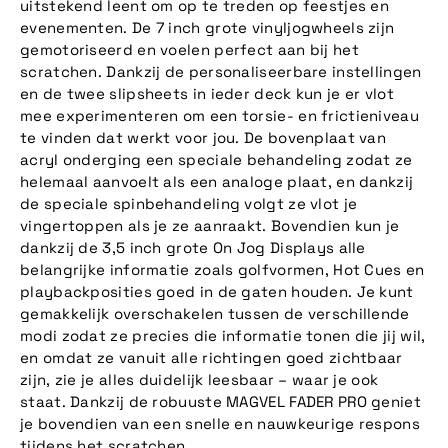
uitstekend leent om op te treden op feestjes en
evenementen. De 7 inch grote vinyljogwheels zijn
gemotoriseerd en voelen perfect aan bij het
scratchen. Dankzij de personaliseerbare instellingen
en de twee slipsheets in ieder deck kun je er vlot
mee experimenteren om een torsie- en frictieniveau
te vinden dat werkt voor jou. De bovenplaat van
acryl onderging een speciale behandeling zodat ze
helemaal aanvoelt als een analoge plaat, en dankzij
de speciale spinbehandeling volgt ze vlot je
vingertoppen als je ze aanraakt. Bovendien kun je
dankzij de 3,5 inch grote On Jog Displays alle
belangrijke informatie zoals golfvormen, Hot Cues en
playbackposities goed in de gaten houden. Je kunt
gemakkelijk overschakelen tussen de verschillende
modi zodat ze precies die informatie tonen die jij wil,
en omdat ze vanuit alle richtingen goed zichtbaar
zijn, zie je alles duidelijk leesbaar – waar je ook
staat. Dankzij de robuuste MAGVEL FADER PRO geniet
je bovendien van een snelle en nauwkeurige respons
tijdens het scratchen