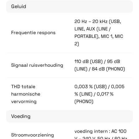
Geluid
20 Hz – 20 kHz (USB,
LINE, AUX (LINE /
Frequentie respons
PORTABLE), MIC 1, MIC
2)
110 dB (USB) / 95 dB
Signaal ruisverhouding
(LINE) / 84 dB (PHONO)
THD totale
0,003 % (USB) / 0,005
harmonische
% (LINE) / 0,017 %
vervorming
(PHONO)
Voeding
voeding intern : AC 100
Stroomvoorziening
V – 240 V, 50 Hz / 60 Hz