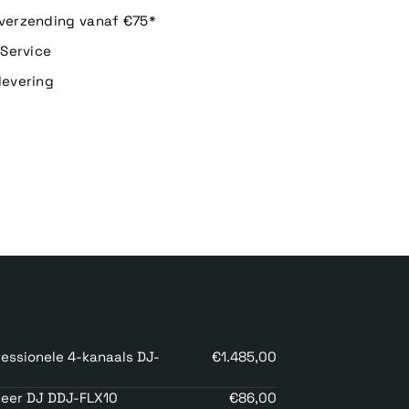
 verzending vanaf €75*
n Service
levering
fessionele 4-kanaals DJ-
€1.485,00
neer DJ DDJ-FLX10
€86,00