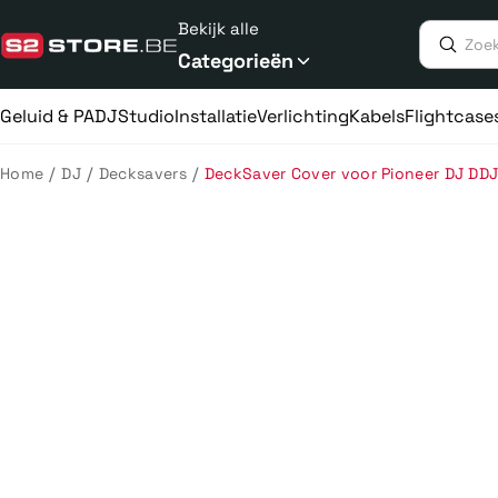
Meteen
Bekijk alle
naar
de
Categorieën
content
Geluid & PA
DJ
Studio
Installatie
Verlichting
Kabels
Flightcase
/
/
/
Home
DJ
Decksavers
DeckSaver Cover voor Pioneer DJ DD