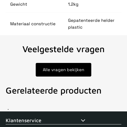
Gewicht
1.2kg
Gepatenteerde helder
Materiaal constructie
plastic
Veelgestelde vragen
Alle vragen bekijken
Gerelateerde producten
Voor 15uur besteld, zelfde dag verstuurd
Echte winkel
+35 j
Klantenservice