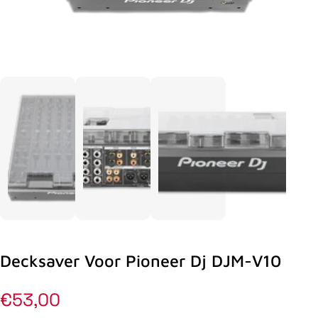
Decksaver Voor Pioneer Dj DJM-V10
Normale
€53,00