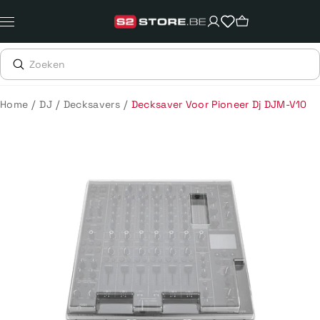
Meteen
naar
de
content
/
/
/
Home
DJ
Decksavers
Decksaver Voor Pioneer Dj DJM-V10