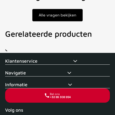
Alle vragen bekijken
Gerelateerde producten
Voor 15uur besteld, zelfde dag verstuurd
Echte winkel
+35 j
Klantenservice
Navigatie
Informatie
Bel ons
+32 89 308 954
Volg ons