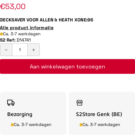
Normale
€53,00
prijs
DECKSAVER VOOR ALLEN & HEATH XONE:96
Alle product informatie
Ca. 3-7 werkdagen
S2 Ref:
D14741
Aan winkelwagen toevoegen
Bezorging
S2Store Genk (BE)
Ca. 3-7 werkdagen
Ca. 3-7 werkdagen