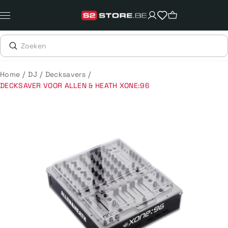
Meteen
naar
de
content
/
/
/
Home
DJ
Decksavers
DECKSAVER VOOR ALLEN & HEATH XONE:96