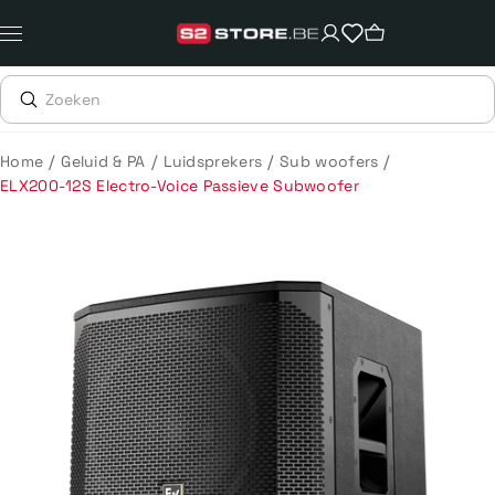
Meteen
naar
de
content
/
/
/
/
Home
Geluid & PA
Luidsprekers
Sub woofers
ELX200-12S Electro-Voice Passieve Subwoofer