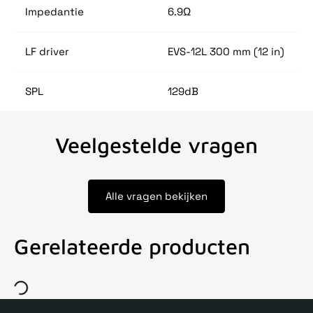
Impedantie
6.9Ω
LF driver
EVS-12L 300 mm (12 in)
SPL
129dB
Veelgestelde vragen
Alle vragen bekijken
Gerelateerde producten
Voor 15uur besteld, zelfde dag verstuurd
Echte winkel
+35 j