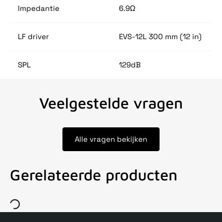
Impedantie
6.9Ω
LF driver
EVS-12L 300 mm (12 in)
SPL
129dB
Veelgestelde vragen
Alle vragen bekijken
Gerelateerde producten
Voor 15uur besteld, zelfde dag verstuurd
Echte winkel
+35 j