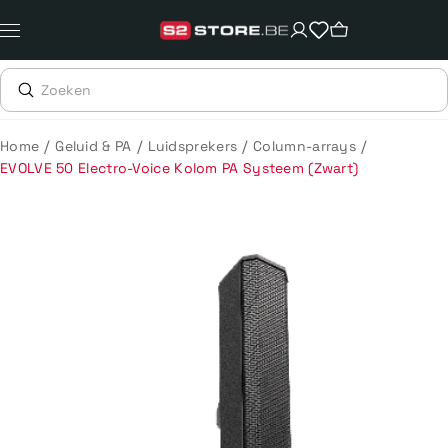
Meteen
naar
de
content
/
/
/
/
Home
Geluid & PA
Luidsprekers
Column-arrays
EVOLVE 50 Electro-Voice Kolom PA Systeem (Zwart)