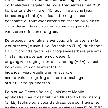
golfgeleiders regelen de hoge frequenties met 120°
horizontale dekking en 40° asymmetrische (naar
beneden gerichte) verticale dekking om een
geschikte output voor zittend en staand publiek te
garanderen. De subpool en kolom array worden
voorverpakt in een draagtas.
De processing engine is eenvoudig in te stellen via
vier presets (Music, Live, Speech en Club), driebands
EQ, vijf door de gebruiker programmeerbare presets
(instellingen opslaan en oproepen),
uitgangsvertraging, fantoomvoeding (+15V), visuele
bewaking van de limiterstatus,
ingangsniveauregeling en -meters, en
mastervolumeregeling om een optimale gain-
structuur te garanderen.
De nieuwe Electro-Voice QuickSmart Mobile
applicatie maakt gebruik van Bluetooth Low Energy
(BTLE) technologie voor de draadloze configuratie,
bediening en monitoring van maximaal zes EVOLVE 50