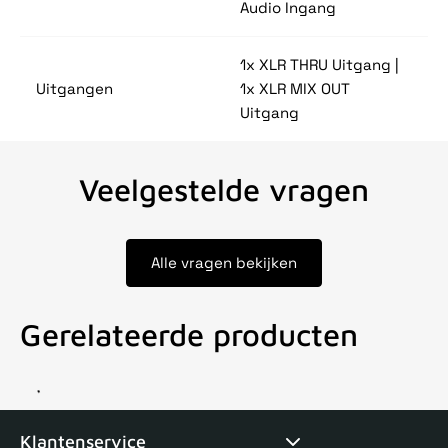
Audio Ingang
1x XLR THRU Uitgang |
Uitgangen
1x XLR MIX OUT
Uitgang
Veelgestelde vragen
Alle vragen bekijken
Gerelateerde producten
Voor 15uur besteld, zelfde dag verstuurd
Echte winkel
+35 j
Klantenservice