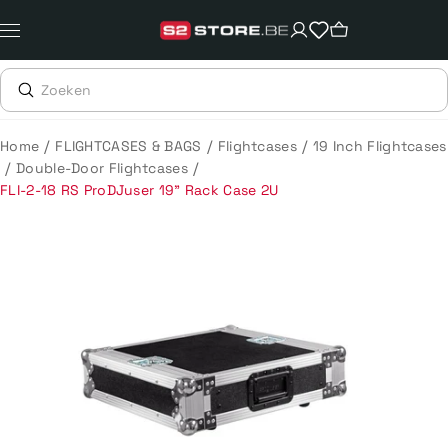
Meteen
naar
de
content
/
/
/
Home
FLIGHTCASES & BAGS
Flightcases
19 Inch Flightcases
/
/
Double-Door Flightcases
FLI-2-18 RS ProDJuser 19" Rack Case 2U