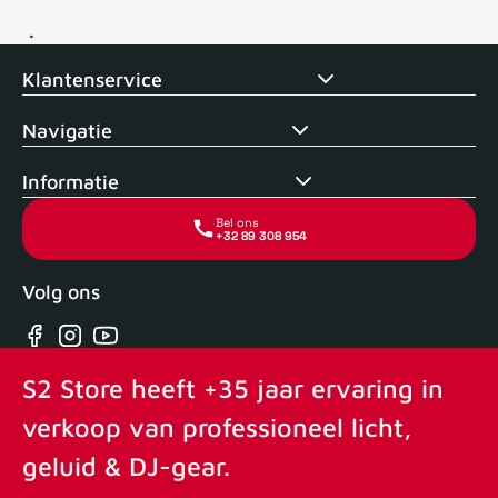
Voor 15uur besteld, zelfde dag verstuurd
Echte winkel
+35 j
Klantenservice
Navigatie
Informatie
Bel ons
+32 89 308 954
Volg ons
Facebook
Instagram
YouTube
S2 Store heeft +35 jaar ervaring in
verkoop van professioneel licht,
geluid & DJ-gear.