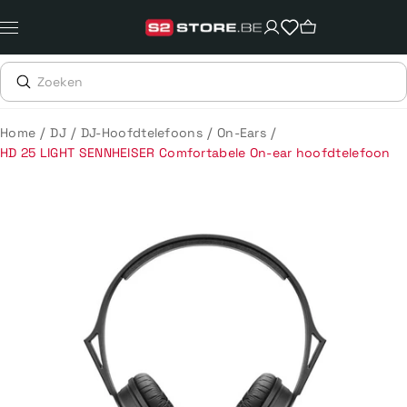
Meteen
naar
de
content
/
/
/
/
Home
DJ
DJ-Hoofdtelefoons
On-Ears
HD 25 LIGHT SENNHEISER Comfortabele On-ear hoofdtelefoon