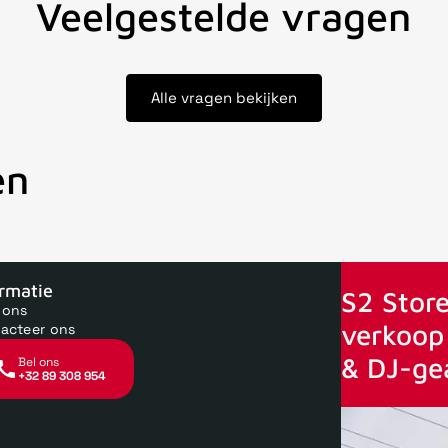
Veelgestelde vragen
Alle vragen bekijken
en
oor 15uur besteld, zelfde dag verstuurd
Echte winkel
+35 jaar 
ormatie
S2 Store
 ons
verkoop 
acteer ons
& DJ-ge
Bel ons
+32 89 308 954