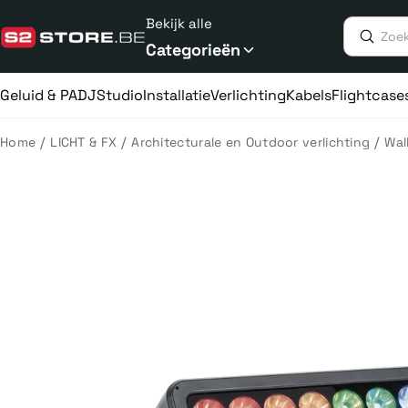
Meteen
Bekijk alle
naar
de
Categorieën
content
Geluid & PA
DJ
Studio
Installatie
Verlichting
Kabels
Flightcase
/
/
/
Home
LICHT & FX
Architecturale en Outdoor verlichting
Wal