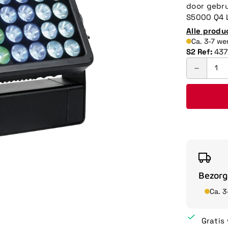
door gebru
S5000 Q4 L
Alle produ
Ca. 3-7 w
S2 Ref:
437
Bezorg
Ca. 
Gratis