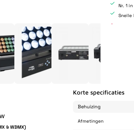
Nr. 1 i
Snelle 
Korte specificaties
Behuizing
BW
Afmetingen
MX & WDMX)