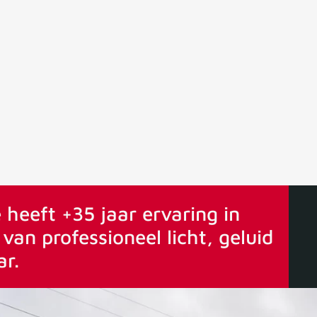
ervaring
Vanaf 75€ gratis verstuurd
 heeft +35 jaar ervaring in
van professioneel licht, geluid
ar.