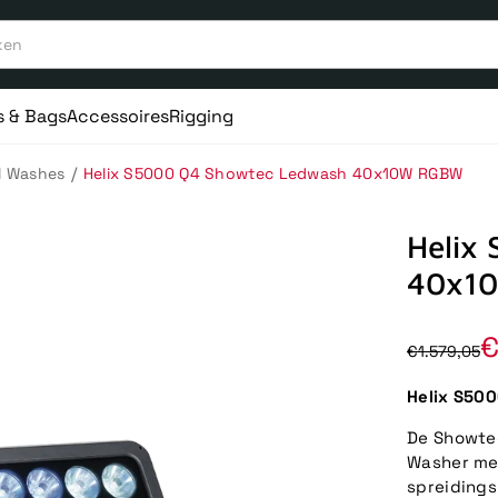
s & Bags
Accessoires
Rigging
/
l Washes
Helix S5000 Q4 Showtec Ledwash 40x10W RGBW
Helix
40x1
€
€1.579,05
Helix S50
De Showtec
Washer met
spreidings