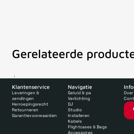
Gerelateerde product
V
Klantenservice
Navigatie
Inf
Leveringen &
Geluid & pa
Over
zendingen
Verlichting
Cont
Herroepingsrecht
DJ
Retourneren
Studio
Garantievoorwaarden
Installeren
Kabels
Flightcases & Bags
Accessoires