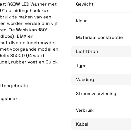
watt RGBW LED Washer met
Gewicht
 10° spreidingshoek kan
ebruik te maken van een
Kleur
n worden verdeeld in vijf
cten. De Wash kan 180°
dloos), DMX en
Materiaal constructie
 met diverse ingebouwde
l met voorgaande modellen
Lichtbron
Helix S5000 Q4 wordt
gel, rubber voet en Quick
Type
Voeding
uitengebruik)
Stroomvoorziening
ingshoek
Verbruik
Kabel