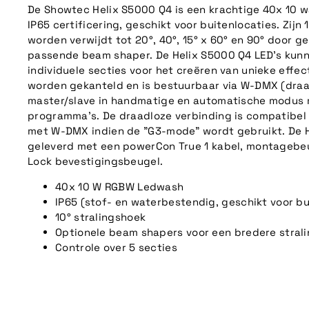
De Showtec Helix S5000 Q4 is een krachtige 40x 10 
IP65 certificering, geschikt voor buitenlocaties. Zijn
worden verwijdt tot 20°, 40°, 15° x 60° en 90° door g
passende beam shaper. De Helix S5000 Q4 LED's kunne
individuele secties voor het creëren van unieke effe
worden gekanteld en is bestuurbaar via W-DMX (draa
master/slave in handmatige en automatische modus
programma's. De draadloze verbinding is compatibe
met W-DMX indien de "G3-mode" wordt gebruikt. De 
geleverd met een powerCon True 1 kabel, montagebeu
Lock bevestigingsbeugel.
40x 10 W RGBW Ledwash
IP65 (stof- en waterbestendig, geschikt voor b
10° stralingshoek
Optionele beam shapers voor een bredere stral
Controle over 5 secties