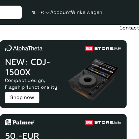
Account
Winkelwagen
NL - €
Verzend
taalwijziging
Contact
NEW: CDJ-
1500X
Compact design,
Flagship functionality
Shop now
50,-EUR