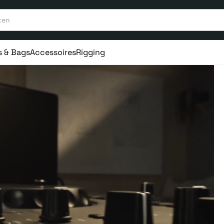
s & Bags
Accessoires
Rigging
aar ervaring
Vanaf 75€ gratis verstuurd