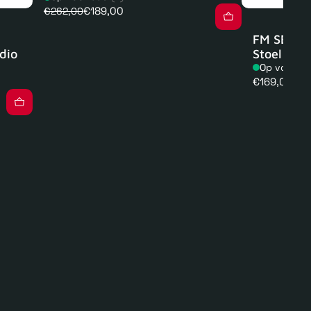
€189,00
€262,00
FM SEAT 1
dio
Stoel
Op voorra
Normale
€169,00
prijs