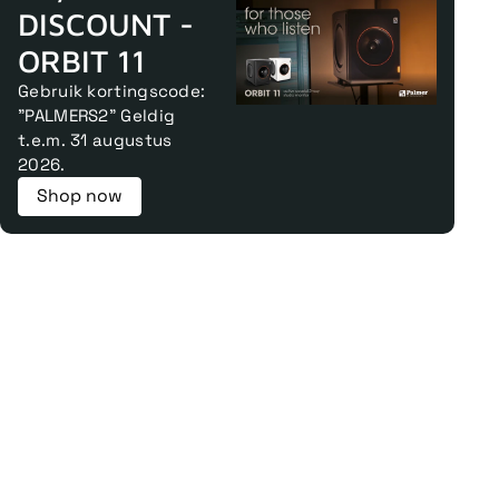
DISCOUNT -
ORBIT 11
Gebruik kortingscode:
"PALMERS2" Geldig
t.e.m. 31 augustus
2026.
Shop now