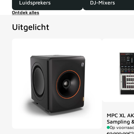
Luidsprekers
DJ-Mixers
Ontdek alles
Uitgelicht
MPC XL AK
Sampling &
Op voorraa
€2
€2.900,00