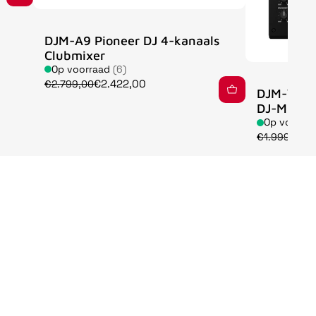
DJM-A9 Pioneer DJ 4-kanaals
Clubmixer
Op voorraad
(6)
€2.422,00
€2.799,00
DJM-V5 A
DJ-Mixer
Op voorra
€
€1.999,00