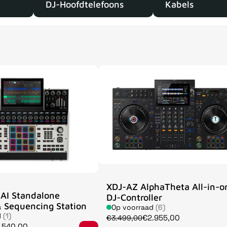
DJ-Hoofdtelefoons
Kabels
XDJ-AZ AlphaTheta All-in-o
AI Standalone
DJ-Controller
 Sequencing Station
Op voorraad
(6)
d
(1)
€2.955,00
€3.499,00
.540,00