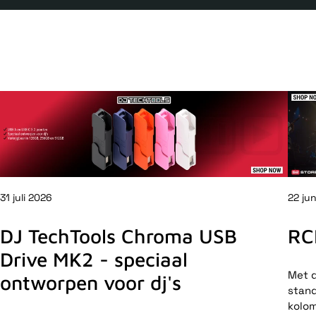
31 juli 2026
22 ju
DJ TechTools Chroma USB
RC
Drive MK2 - speciaal
Met d
ontworpen voor dj's
stand
kolom