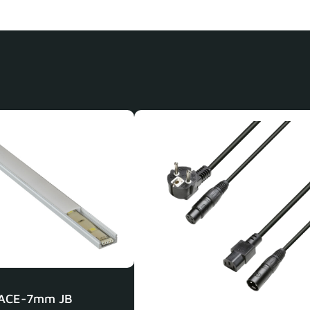
ACE-7mm JB