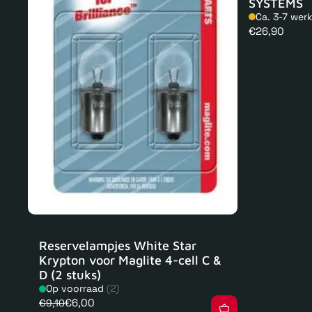
SYSTEMS
Ca. 3-7 wer
Normale
€26,90
prijs
Reservelampjes White Star
Krypton voor Maglite 4-cell C &
D (2 stuks)
Op voorraad
(2)
€6,00
€9,10