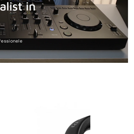
list in
fessionele