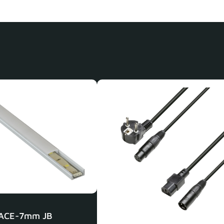
ACE-7mm JB