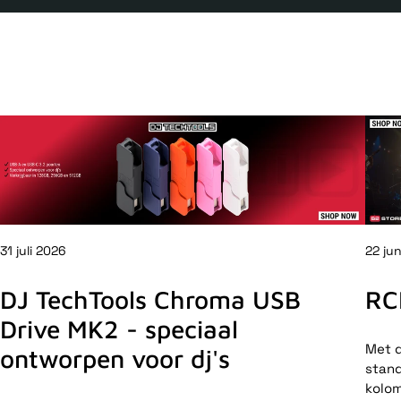
31 juli 2026
22 ju
DJ TechTools Chroma USB
RC
Drive MK2 - speciaal
Met d
ontworpen voor dj's
stand
kolom