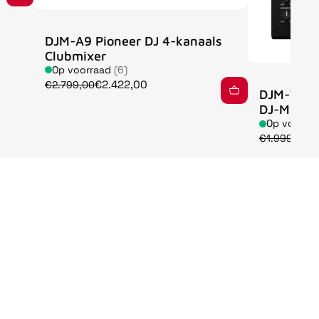
DJM-A9 Pioneer DJ 4-kanaals
Clubmixer
Op voorraad
(6)
€2.422,00
€2.799,00
DJM-V5 A
DJ-Mixer
Op voorra
€
€1.999,00