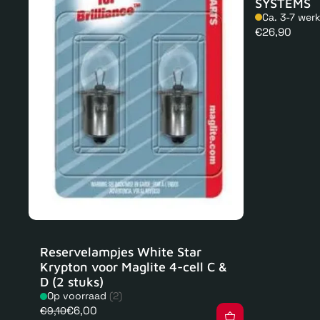
SYSTEMS
Ca. 3-7 wer
Normale
€26,90
prijs
Reservelampjes White Star
Krypton voor Maglite 4-cell C &
D (2 stuks)
Op voorraad
(2)
€6,00
€9,10