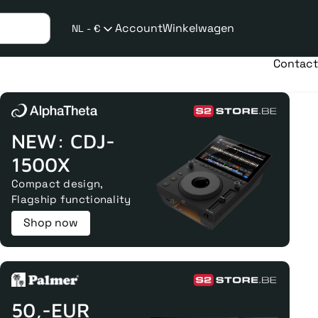
Account
Winkelwagen
NL - €
Verzend
taalwijziging
Contact
NEW: CDJ-
1500X
Compact design,
Flagship functionality
Shop now
50,-EUR