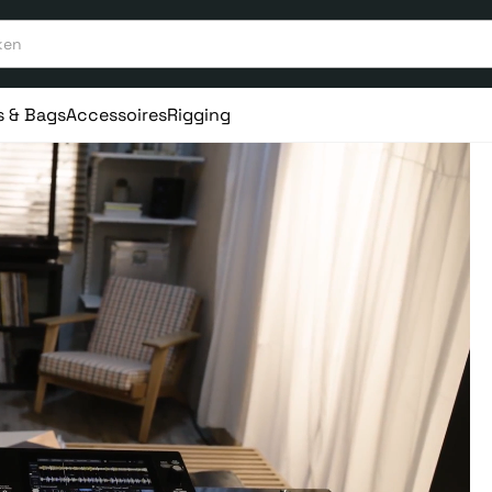
s & Bags
Accessoires
Rigging
aar ervaring
Vanaf 75€ gratis verstuurd