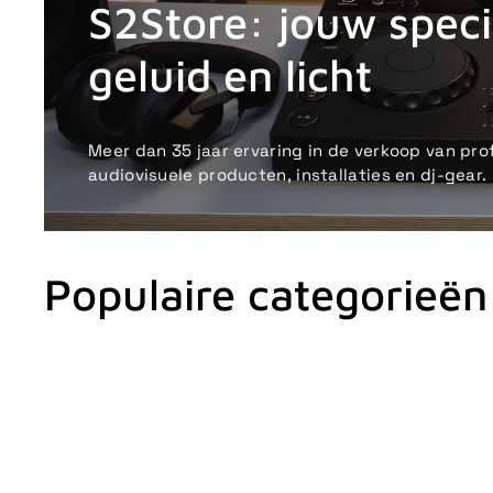
S2Store: jouw specia
geluid en licht
Meer dan 35 jaar ervaring in de verkoop van pro
audiovisuele producten, installaties en dj-gear.
Populaire categorieën