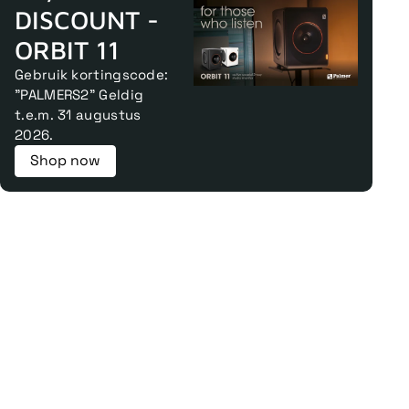
DISCOUNT -
ORBIT 11
Gebruik kortingscode:
"PALMERS2" Geldig
t.e.m. 31 augustus
2026.
Shop now