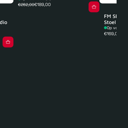
€189,00
€262,00
FM SEAT 1
dio
Stoel
Op voorra
Normale
€169,00
prijs