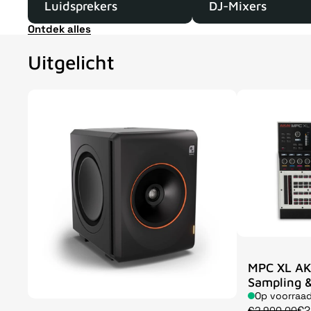
Luidsprekers
DJ-Mixers
Ontdek alles
Uitgelicht
MPC XL AK
Sampling &
Op voorraa
€2
€2.900,00