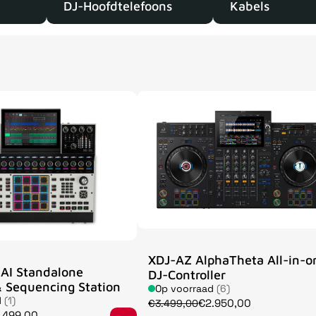
DJ-Hoofdtelefoons
Kabels
XDJ-AZ AlphaTheta All-in-o
AI Standalone
DJ-Controller
 Sequencing Station
Op voorraad
(6)
d
(1)
€2.950,00
€3.499,00
.499,00