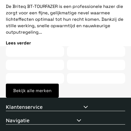
ee
De Briteq BT-TOURFAZER is een professionele hazer die
op
zorgt voor een fijne, gelijkmatige nevel waarmee
vij
lichteffecten optimaal tot hun recht komen. Dankzij de
stille werking, snelle opwarmtijd en nauwkeurige
Le
outputregeling...
Lees verder
Bekijk alle merken
Voor 15uur besteld, zelfde dag verstuurd
Echte winkel
+35 j
Klantenservice
Navigatie