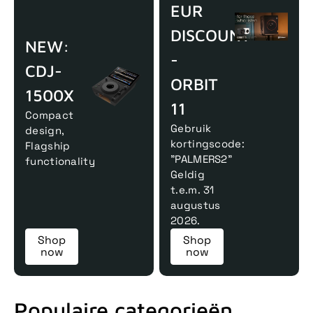
EUR
DISCOUNT
NEW:
-
CDJ-
ORBIT
1500X
11
Compact
Gebruik
design,
kortingscode:
Flagship
"PALMERS2"
functionality
Geldig
t.e.m. 31
augustus
2026.
Shop
Shop
now
now
Populaire categorieën