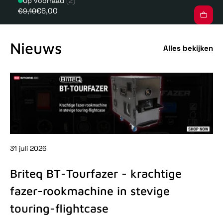
Op voorraad
(2)
€6,00
€9,10
Nieuws
Alles bekijken
31 juli 2026
31 
Briteq BT-Tourfazer - krachtige
D
fazer-rookmachine in stevige
-
touring-flightcase
De