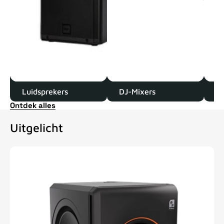
Luidsprekers
DJ-Mixers
D
Ontdek alles
Uitgelicht