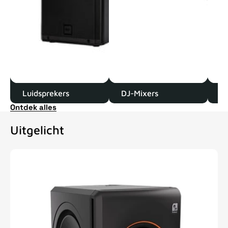
Luidsprekers
DJ-Mixers
D
Ontdek alles
Uitgelicht