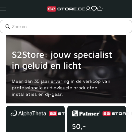
Meteen
naar
de
content
Voor 15uur besteld, zelfde dag verstuurd
Echte winkel
+35 j
S2Store: jouw specialist
in geluid en licht
Meer dan 35 jaar ervaring in de verkoop van
professionele audiovisuele producten,
installaties en dj-gear.
50,-