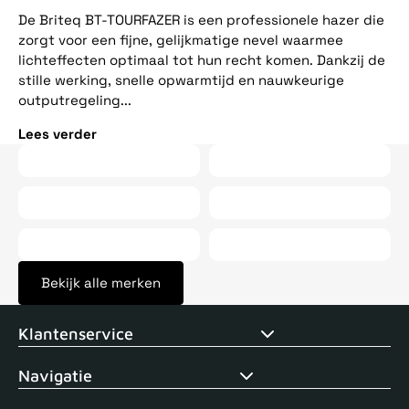
ee
De Briteq BT-TOURFAZER is een professionele hazer die
op
zorgt voor een fijne, gelijkmatige nevel waarmee
vij
lichteffecten optimaal tot hun recht komen. Dankzij de
stille werking, snelle opwarmtijd en nauwkeurige
Le
outputregeling...
Lees verder
Bekijk alle merken
Voor 15uur besteld, zelfde dag verstuurd
Echte winkel
+35 j
Klantenservice
Navigatie