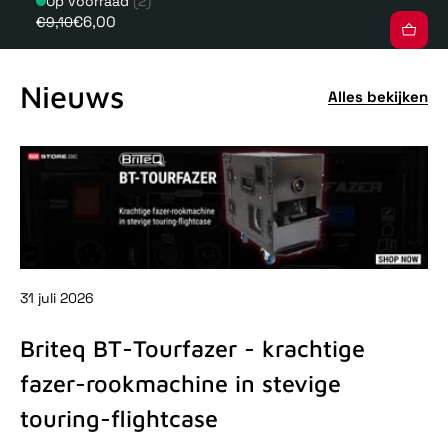
Op voorraad
(2)
€6,00
€9,10
Nieuws
Alles bekijken
31 juli 2026
31 
Briteq BT-Tourfazer - krachtige
D
fazer-rookmachine in stevige
-
touring-flightcase
De