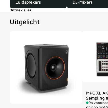
Luidsprekers
DJ-Mixers
Ontdek alles
Uitgelicht
MPC XL AK
Sampling &
Op voorraa
€2
€2.900,00