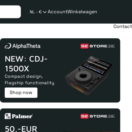
Account
Winkelwagen
NL - €
Verzend
taalwijziging
Contact
NEW: CDJ-
1500X
Compact design,
Flagship functionality
Shop now
50,-EUR