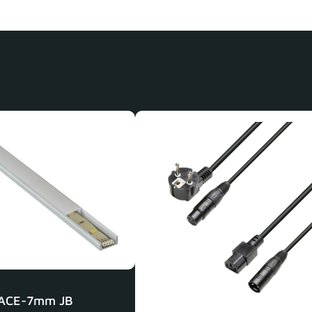
ACE-7mm JB