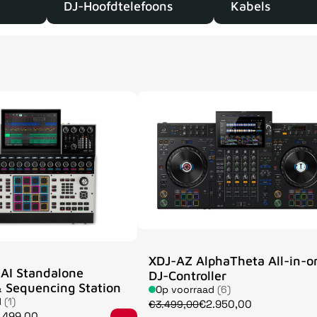
DJ-Hoofdtelefoons
Kabels
XDJ-AZ AlphaTheta All-in-o
AI Standalone
DJ-Controller
 Sequencing Station
Op voorraad
(6)
d
(1)
€2.950,00
€3.499,00
.499,00