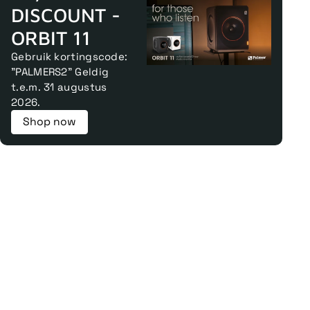
DISCOUNT -
ORBIT 11
Gebruik kortingscode:
"PALMERS2" Geldig
t.e.m. 31 augustus
2026.
Shop now