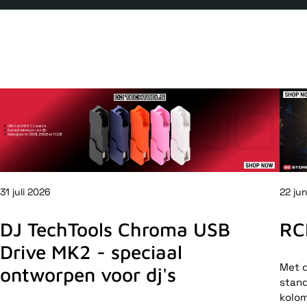
31 juli 2026
22 ju
DJ TechTools Chroma USB
RC
Drive MK2 - speciaal
Met d
ontworpen voor dj's
stand
kolom