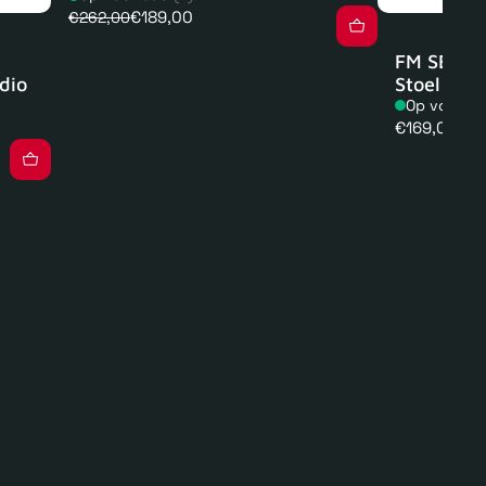
€189,00
€262,00
FM SEAT 1
dio
Stoel
Op voorra
Normale
€169,00
prijs