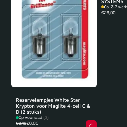
SYSTEMS
Ca. 3-7 wer
Normale
€26,90
prijs
Reservelampjes White Star
Krypton voor Maglite 4-cell C &
D (2 stuks)
Op voorraad
(2)
€6,00
€9,10