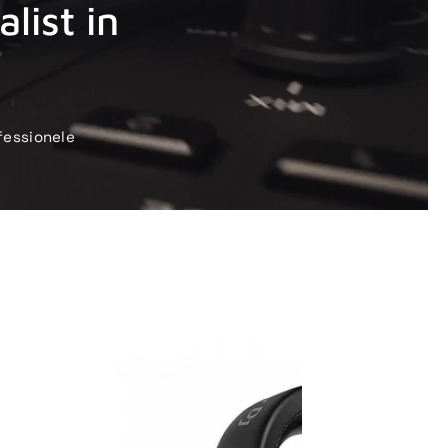
list in
fessionele