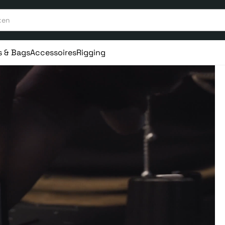
s & Bags
Accessoires
Rigging
aar ervaring
Vanaf 75€ gratis verstuurd