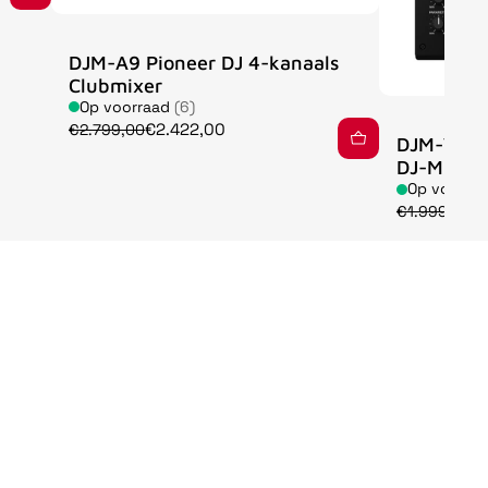
DJM-A9 Pioneer DJ 4-kanaals
Clubmixer
Op voorraad
(6)
€2.422,00
€2.799,00
DJM-V5 A
DJ-Mixer
Op voorra
€
€1.999,00