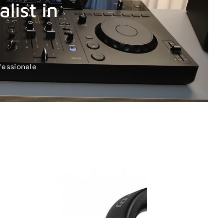
list in
fessionele