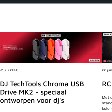
31 juli 2026
22 ju
DJ TechTools Chroma USB
RC
Drive MK2 - speciaal
Met d
ontworpen voor dj's
stand
kolom