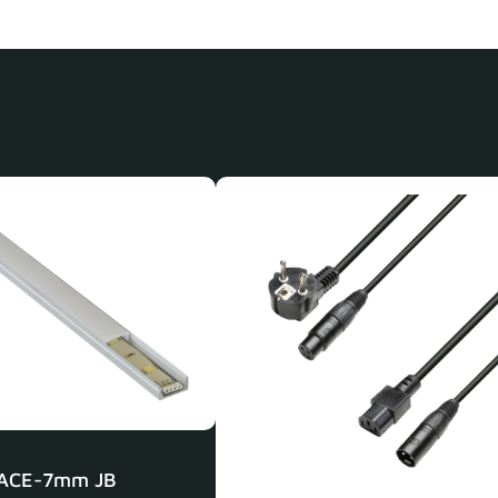
ACE-7mm JB