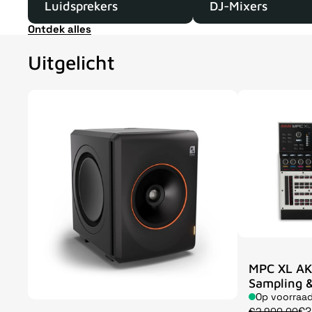
Luidsprekers
DJ-Mixers
Ontdek alles
Uitgelicht
MPC XL AK
Sampling &
Op voorraa
€2
€2.900,00