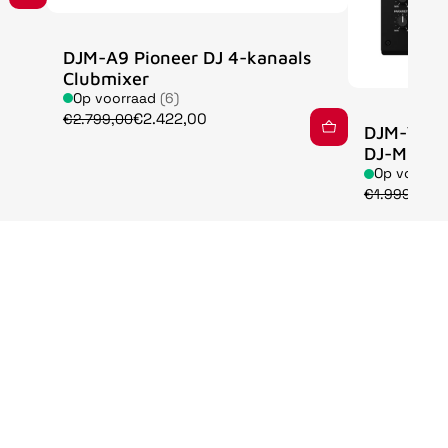
DJM-A9 Pioneer DJ 4-kanaals
Clubmixer
Op voorraad
(6)
€2.422,00
€2.799,00
DJM-V5 A
DJ-Mixer
Op voorra
€
€1.999,00