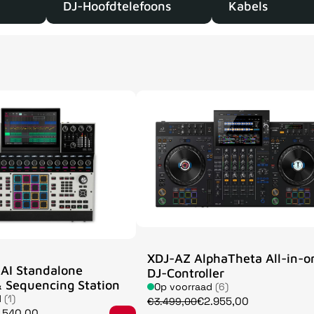
DJ-Hoofdtelefoons
Kabels
XDJ-AZ AlphaTheta All-in-o
AI Standalone
DJ-Controller
 Sequencing Station
Op voorraad
(6)
d
(1)
€2.955,00
€3.499,00
.540,00