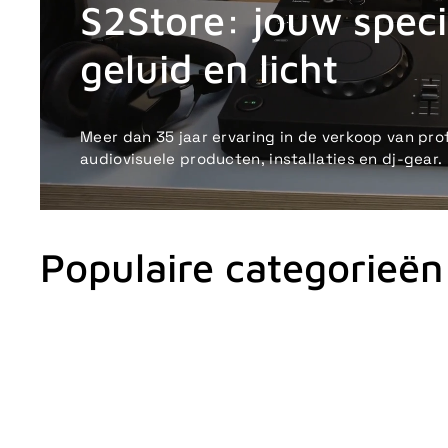
S2Store: jouw specia
geluid en licht
Meer dan 35 jaar ervaring in de verkoop van pro
audiovisuele producten, installaties en dj-gear.
Populaire categorieën