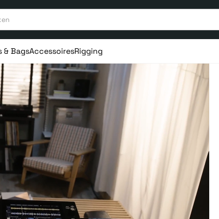
s & Bags
Accessoires
Rigging
aar ervaring
Vanaf 75€ gratis verstuurd