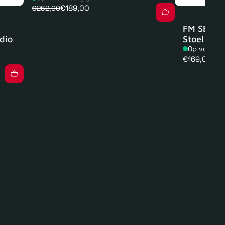
€189,00
€262,00
FM SEAT 1
dio
Stoel
Op voorra
Normale
€169,00
prijs