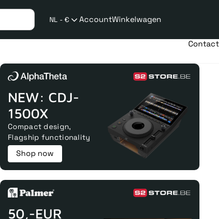
Account
Winkelwagen
NL - €
Verzend
taalwijziging
Contact
NEW: CDJ-
1500X
Compact design,
Flagship functionality
Shop now
50,-EUR