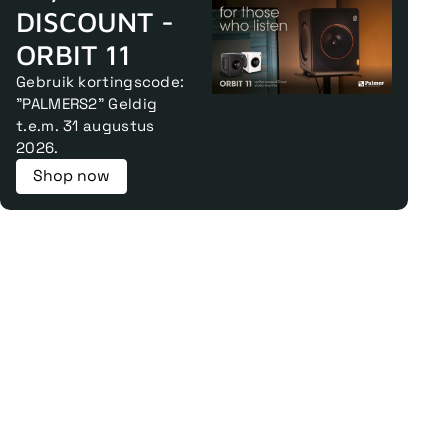
DISCOUNT -
ORBIT 11
Gebruik kortingscode:
"PALMERS2" Geldig
t.e.m. 31 augustus
2026.
Shop now