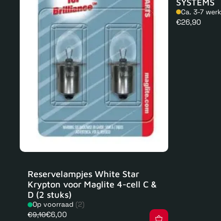
SYSTEMS
Ca. 3-7 wer
Normale
€26,90
prijs
Reservelampjes White Star
Krypton voor Maglite 4-cell C &
D (2 stuks)
Op voorraad
(2)
€6,00
€9,10