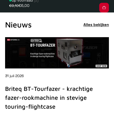
Op voorraad
(2)
€6,00
€9,10
Nieuws
Alles bekijken
31 juli 2026
31 
Briteq BT-Tourfazer - krachtige
D
fazer-rookmachine in stevige
-
touring-flightcase
De