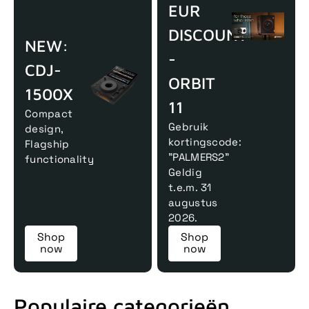
EUR
DISCOUNT
NEW:
-
CDJ-
ORBIT
1500X
11
Compact
Gebruik
design,
kortingscode:
Flagship
"PALMERS2"
functionality
Geldig
t.e.m. 31
augustus
2026.
Shop
Shop
now
now
Populaire categorieën