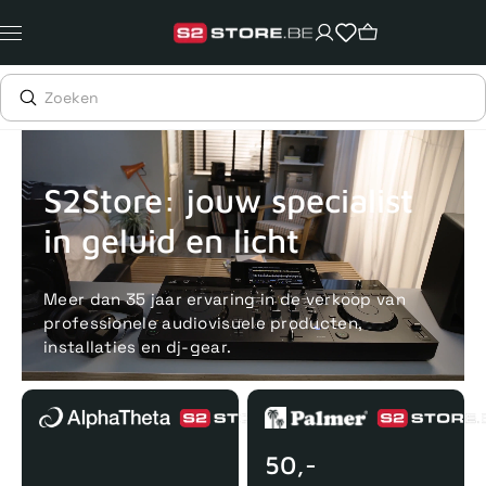
Meteen
naar
de
content
Voor 15uur besteld, zelfde dag verstuurd
Echte winkel
+35 j
S2Store: jouw specialist
in geluid en licht
Meer dan 35 jaar ervaring in de verkoop van
professionele audiovisuele producten,
installaties en dj-gear.
50,-