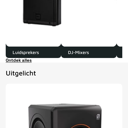
Luidsprekers
DJ-Mixers
D
Ontdek alles
Uitgelicht