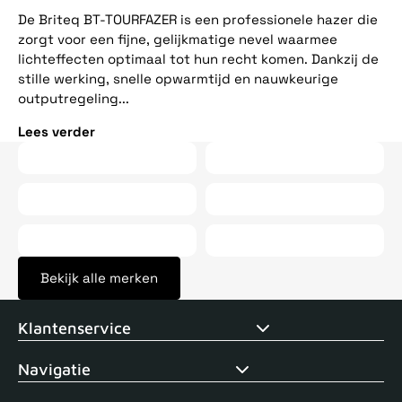
ee
De Briteq BT-TOURFAZER is een professionele hazer die
op
zorgt voor een fijne, gelijkmatige nevel waarmee
vij
lichteffecten optimaal tot hun recht komen. Dankzij de
stille werking, snelle opwarmtijd en nauwkeurige
Le
outputregeling...
Lees verder
Bekijk alle merken
Voor 15uur besteld, zelfde dag verstuurd
Echte winkel
+35 j
Klantenservice
Navigatie