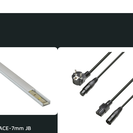
ACE-7mm JB