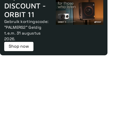
DISCOUNT -
ORBIT 11
Gebruik kortingscode:
"PALMERS2" Geldig
t.e.m. 31 augustus
2026.
Shop now