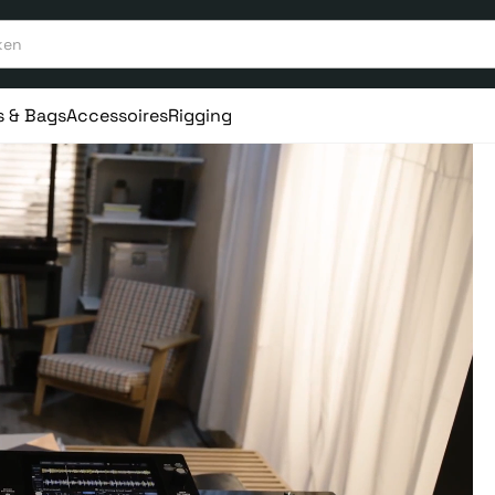
s & Bags
Accessoires
Rigging
aar ervaring
Vanaf 75€ gratis verstuurd