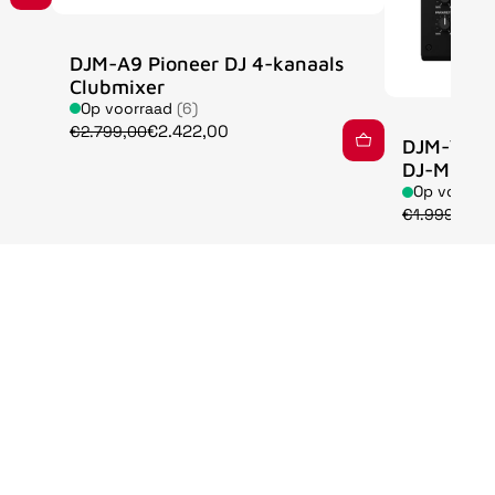
DJM-A9 Pioneer DJ 4-kanaals
Clubmixer
Op voorraad
(6)
€2.422,00
€2.799,00
DJM-V5 A
DJ-Mixer
Op voorra
€
€1.999,00