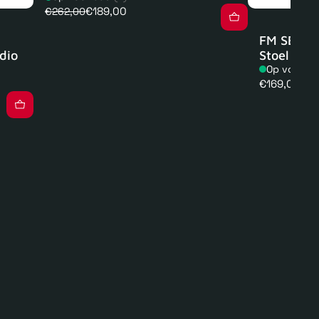
€189,00
€262,00
FM SEAT 1
dio
Stoel
Op voorra
Normale
€169,00
prijs