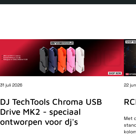
31 juli 2026
22 ju
DJ TechTools Chroma USB
RC
Drive MK2 - speciaal
Met d
ontworpen voor dj's
stand
kolom