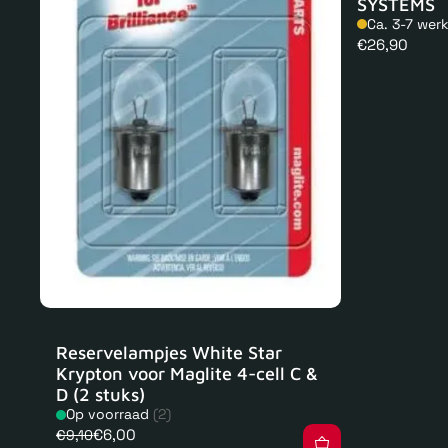
SYSTEMS
Ca. 3-7 wer
Normale
€26,90
prijs
Reservelampjes White Star
Krypton voor Maglite 4-cell C &
D (2 stuks)
Op voorraad
(2)
€6,00
€9,10