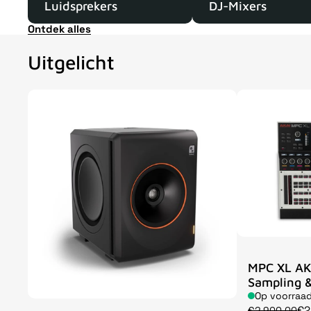
Luidsprekers
DJ-Mixers
Ontdek alles
Uitgelicht
MPC XL AK
Sampling &
Op voorraa
€2
€2.900,00