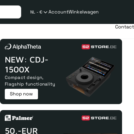
Account
Winkelwagen
NL - €
Verzend
taalwijziging
Contact
NEW: CDJ-
1500X
Compact design,
Flagship functionality
Shop now
50,-EUR