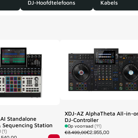
DJ-Hoofdtelefoons
Kabels
XDJ-AZ AlphaTheta All-in-o
AI Standalone
DJ-Controller
 Sequencing Station
Op voorraad
(11)
d
(1)
€2.955,00
€3.499,00
.540,00