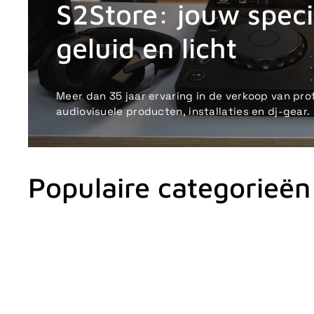
S2Store: jouw specia
geluid en licht
Meer dan 35 jaar ervaring in de verkoop van pro
audiovisuele producten, installaties en dj-gear.
Populaire categorieën