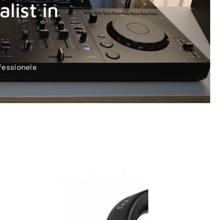
list in
fessionele