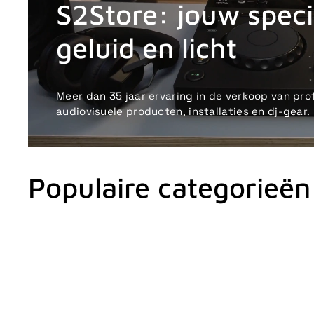
S2Store: jouw specia
geluid en licht
Meer dan 35 jaar ervaring in de verkoop van pro
audiovisuele producten, installaties en dj-gear.
Populaire categorieën