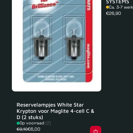
SYSTEMS
Ca. 3-7 wer
Normale
€26,90
prijs
Reservelampjes White Star
Krypton voor Maglite 4-cell C &
D (2 stuks)
Op voorraad
(2)
€6,00
€9,10