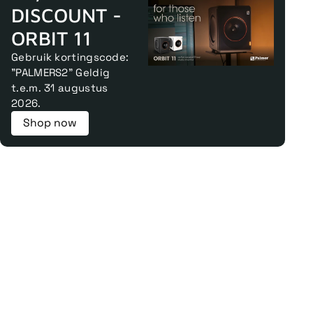
DISCOUNT -
ORBIT 11
Gebruik kortingscode:
"PALMERS2" Geldig
t.e.m. 31 augustus
2026.
Shop now