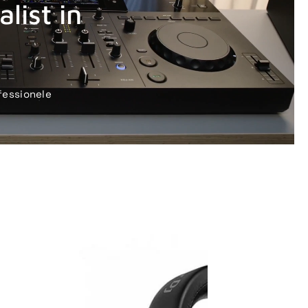
list in
fessionele