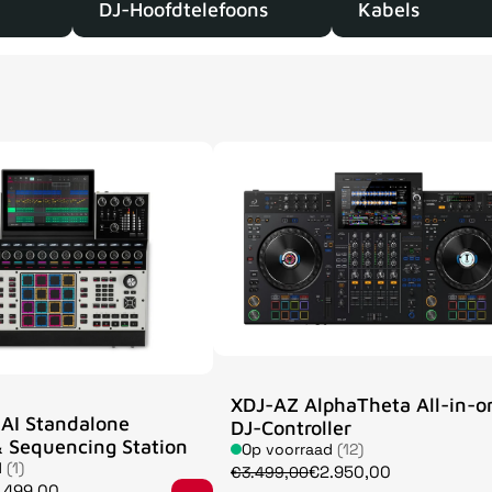
DJ-Hoofdtelefoons
Kabels
XDJ-AZ AlphaTheta All-in-o
AI Standalone
DJ-Controller
 Sequencing Station
Op voorraad
(12)
d
(1)
€2.950,00
€3.499,00
.499,00