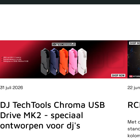
31 juli 2026
22 ju
DJ TechTools Chroma USB
RC
Drive MK2 - speciaal
Met d
ontworpen voor dj's
stand
kolom