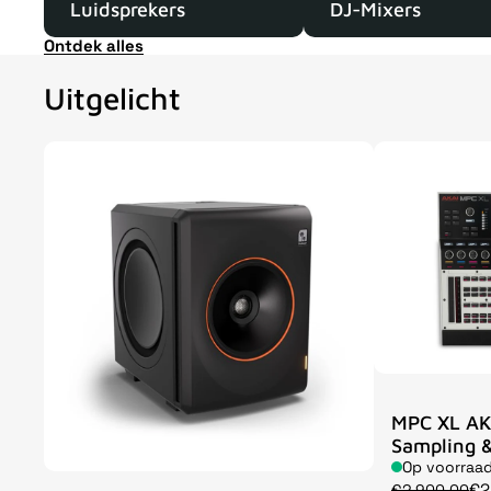
Luidsprekers
DJ-Mixers
Ontdek alles
Uitgelicht
MPC XL AK
Sampling &
Op voorraa
€2
€2.900,00