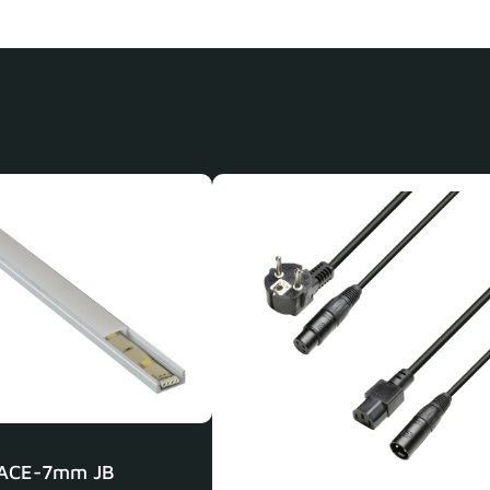
ACE-7mm JB