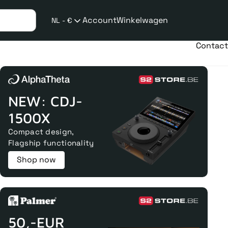
Account
Winkelwagen
NL - €
Verzend
taalwijziging
Contact
NEW: CDJ-
1500X
Compact design,
Flagship functionality
Shop now
50,-EUR