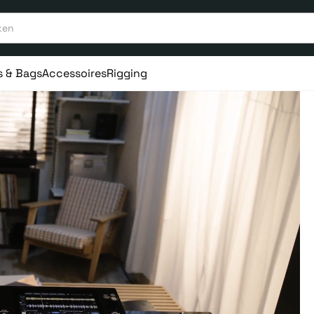
s & Bags
Accessoires
Rigging
aar ervaring
Vanaf 75€ gratis verstuurd