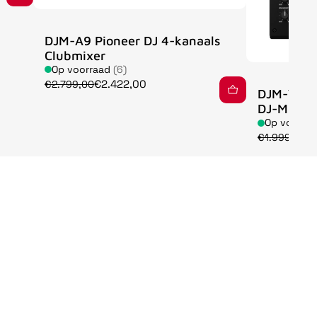
DJM-A9 Pioneer DJ 4-kanaals
Clubmixer
Op voorraad
(6)
€2.422,00
€2.799,00
DJM-V5 A
DJ-Mixer
Op voorra
€
€1.999,00