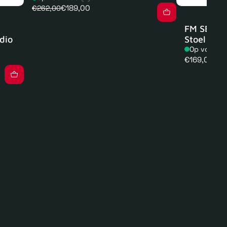
€189,00
€262,00
FM SEAT 1
dio
Stoel
Op voorra
Normale
€169,00
prijs