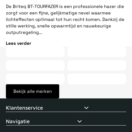
ee
De Briteq BT-TOURFAZER is een professionele hazer die
op
zorgt voor een fijne, gelijkmatige nevel waarmee
vij
lichteffecten optimaal tot hun recht komen. Dankzij de
stille werking, snelle opwarmtijd en nauwkeurige
Le
outputregeling...
Lees verder
Bekijk alle merken
Voor 15uur besteld, zelfde dag verstuurd
Echte winkel
+35 j
Klantenservice
Navigatie