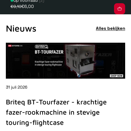
Op voorraad
(2)
€6,00
€9,10
Nieuws
Alles bekijken
31 juli 2026
31 
Briteq BT-Tourfazer - krachtige
D
fazer-rookmachine in stevige
-
touring-flightcase
De