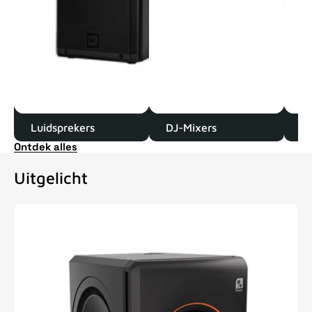
Luidsprekers
DJ-Mixers
D
Ontdek alles
Uitgelicht