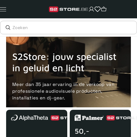
Meteen
naar
de
content
Voor 15uur besteld, zelfde dag verstuurd
Echte winkel
+35 j
S2Store: jouw specialist
in geluid en licht
Meer dan 35 jaar ervaring in de verkoop van
professionele audiovisuele producten,
installaties en dj-gear.
50,-