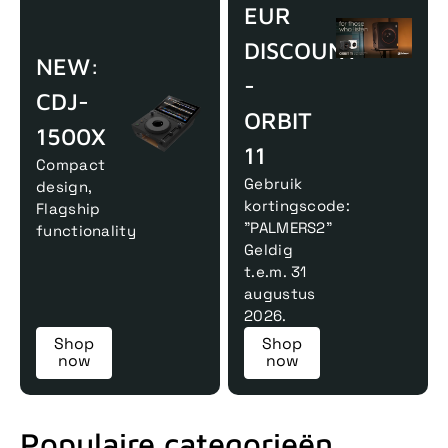
EUR
DISCOUNT
NEW:
-
CDJ-
ORBIT
1500X
11
Compact
Gebruik
design,
kortingscode:
Flagship
"PALMERS2"
functionality
Geldig
t.e.m. 31
augustus
2026.
Shop
Shop
now
now
Populaire categorieën