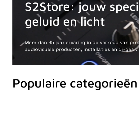
S2Store: jouw specia
geluid en licht
Meer dan 35 jaar ervaring in de verkoop van pro
audiovisuele producten, installaties en dj-gear.
Populaire categorieën