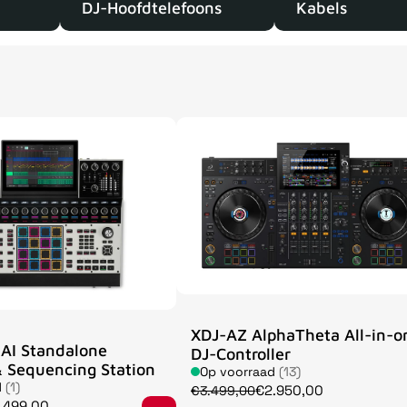
DJ-Hoofdtelefoons
Kabels
XDJ-AZ AlphaTheta All-in-o
AI Standalone
DJ-Controller
 Sequencing Station
Op voorraad
(13)
d
(1)
€2.950,00
€3.499,00
.499,00