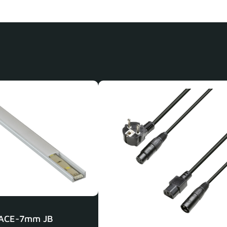
ACE-7mm JB