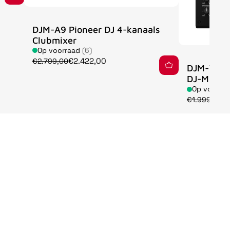
DJM-A9 Pioneer DJ 4-kanaals
Clubmixer
Op voorraad
(6)
€2.422,00
€2.799,00
DJM-V5 A
DJ-Mixer
Op voorra
€
€1.999,00