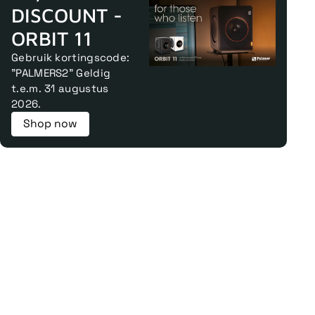
DISCOUNT -
ORBIT 11
Gebruik kortingscode:
"PALMERS2" Geldig
t.e.m. 31 augustus
2026.
Shop now