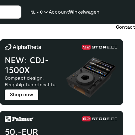
Account
Winkelwagen
NL - €
Verzend
taalwijziging
Contact
NEW: CDJ-
1500X
Compact design,
Flagship functionality
Shop now
50,-EUR