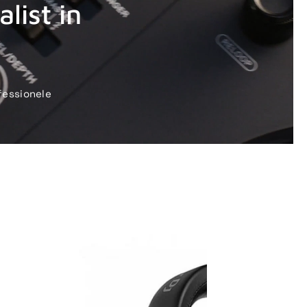
list in
fessionele