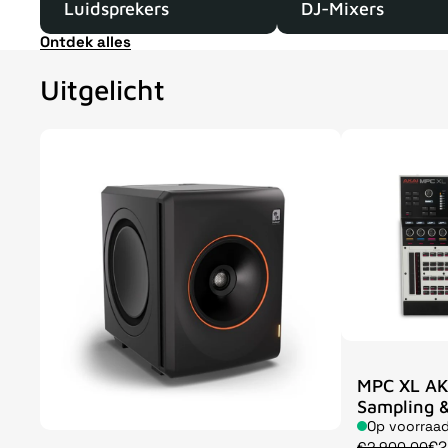
Luidsprekers
DJ-Mixers
Ontdek alles
Uitgelicht
MPC XL AK
Sampling &
Op voorraa
€2
€2.900,00