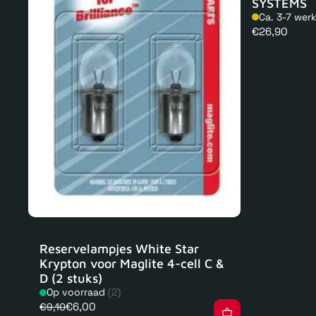
SYSTEMS
Ca. 3-7 wer
Normale
€26,90
prijs
Reservelampjes White Star
Krypton voor Maglite 4-cell C &
D (2 stuks)
Op voorraad
(2)
€6,00
€9,10