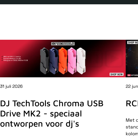
31 juli 2026
22 ju
DJ TechTools Chroma USB
RC
Drive MK2 - speciaal
Met d
ontworpen voor dj's
stand
kolom