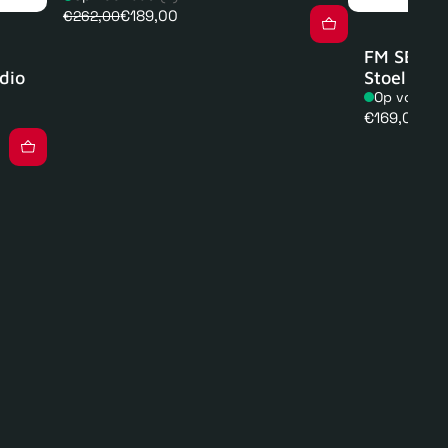
€189,00
€262,00
FM SEAT 1
dio
Stoel
Op voorra
Normale
€169,00
prijs