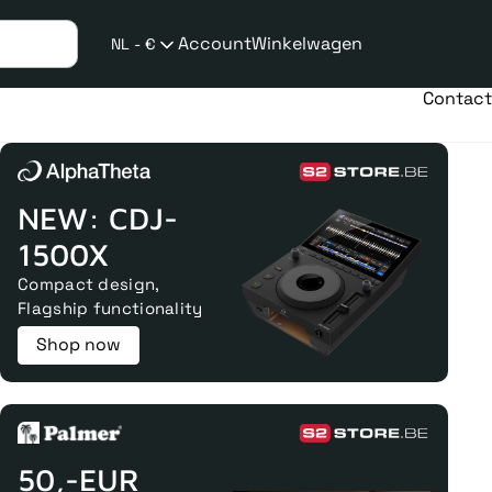
Account
Winkelwagen
NL - €
Verzend
taalwijziging
Contact
NEW: CDJ-
1500X
Compact design,
Flagship functionality
Shop now
50,-EUR