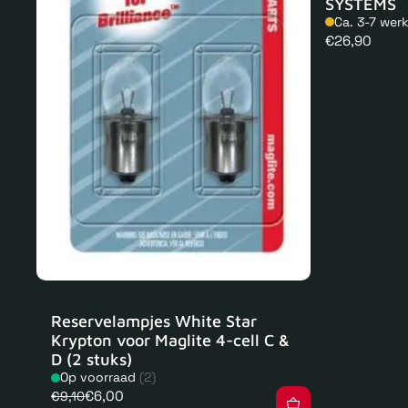
SYSTEMS
Ca. 3-7 wer
Normale
€26,90
prijs
Reservelampjes White Star
Krypton voor Maglite 4-cell C &
D (2 stuks)
Op voorraad
(2)
€6,00
€9,10