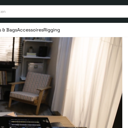
s & Bags
Accessoires
Rigging
aar ervaring
Vanaf 75€ gratis verstuurd