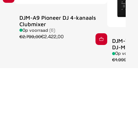
DJM-A9 Pioneer DJ 4-kanaals
Clubmixer
Op voorraad
(6)
€2.422,00
€2.799,00
DJM-V5 A
DJ-Mixer
Op voorra
€
€1.999,00