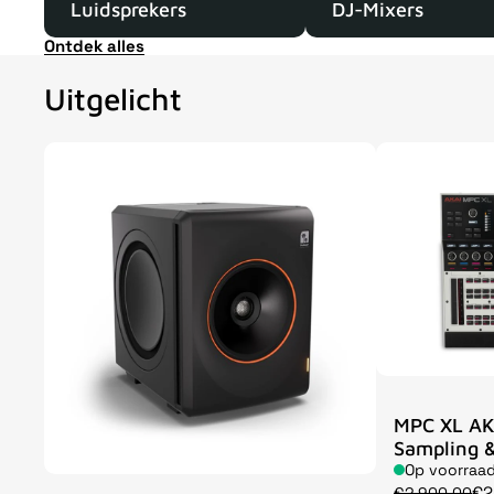
Luidsprekers
DJ-Mixers
Ontdek alles
Uitgelicht
MPC XL AK
Sampling &
Op voorraa
€2
€2.900,00