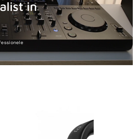
list in
fessionele