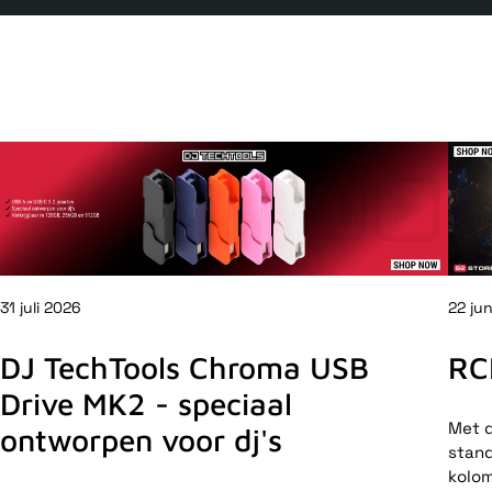
31 juli 2026
22 ju
DJ TechTools Chroma USB
RC
Drive MK2 - speciaal
Met d
ontworpen voor dj's
stand
kolom