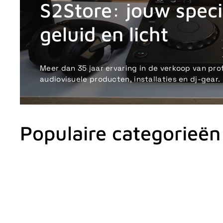
S2Store: jouw specia
geluid en licht
Meer dan 35 jaar ervaring in de verkoop van pro
audiovisuele producten, installaties en dj-gear.
Populaire categorieën