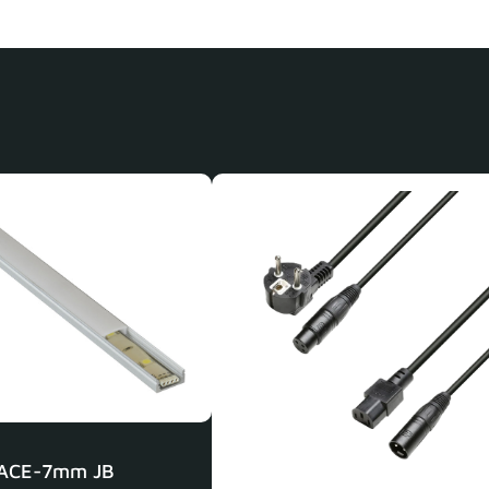
ACE-7mm JB