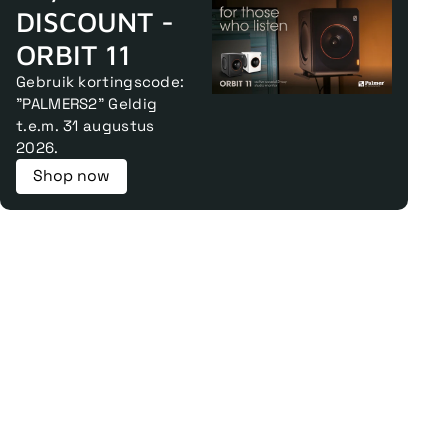
DISCOUNT -
ORBIT 11
Gebruik kortingscode:
"PALMERS2" Geldig
t.e.m. 31 augustus
2026.
Shop now