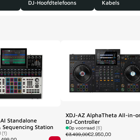
DJ-Hoofdtelefoons
Kabels
XDJ-AZ AlphaTheta All-in-o
AI Standalone
DJ-Controller
 Sequencing Station
Op voorraad
(6)
d
(1)
€2.950,00
€3.499,00
.499,00