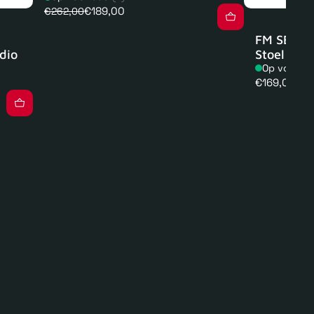
€189,00
€262,00
FM SEAT 1
dio
Stoel
Op voorra
Normale
€169,00
prijs