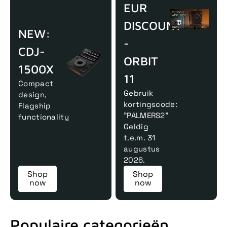
EUR
DISCOUNT
NEW:
-
CDJ-
ORBIT
1500X
11
Compact
Gebruik
design,
kortingscode:
Flagship
"PALMERS2"
functionality
Geldig
t.e.m. 31
augustus
2026.
Shop
Shop
now
now
Populaire categorieën