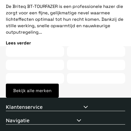
ee
De Briteq BT-TOURFAZER is een professionele hazer die
op
zorgt voor een fijne, gelijkmatige nevel waarmee
vij
lichteffecten optimaal tot hun recht komen. Dankzij de
stille werking, snelle opwarmtijd en nauwkeurige
Le
outputregeling...
Lees verder
Bekijk alle merken
Voor 15uur besteld, zelfde dag verstuurd
Echte winkel
+35 j
Klantenservice
Navigatie