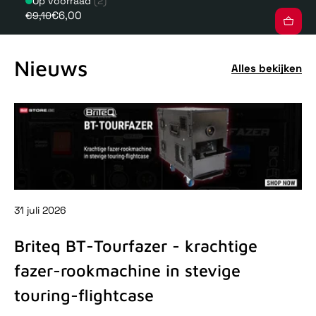
Op voorraad
(2)
€6,00
€9,10
Nieuws
Alles bekijken
31 juli 2026
31 
Briteq BT-Tourfazer - krachtige
D
fazer-rookmachine in stevige
-
touring-flightcase
De