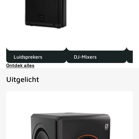
Luidsprekers
DJ-Mixers
D
Ontdek alles
Uitgelicht