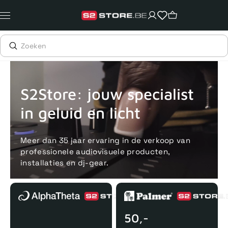
Meteen
naar
de
content
Voor 15uur besteld, zelfde dag verstuurd
Echte winkel
+35 j
S2Store: jouw specialist
in geluid en licht
Meer dan 35 jaar ervaring in de verkoop van
professionele audiovisuele producten,
installaties en dj-gear.
50,-