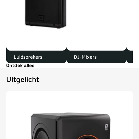
Luidsprekers
DJ-Mixers
D
Ontdek alles
Uitgelicht