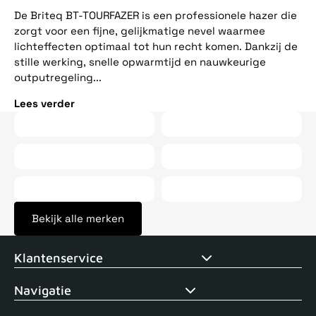
ee
De Briteq BT-TOURFAZER is een professionele hazer die
op
zorgt voor een fijne, gelijkmatige nevel waarmee
vij
lichteffecten optimaal tot hun recht komen. Dankzij de
stille werking, snelle opwarmtijd en nauwkeurige
Le
outputregeling...
Lees verder
Bekijk alle merken
Voor 15uur besteld, zelfde dag verstuurd
Echte winkel
+35 j
Klantenservice
Navigatie