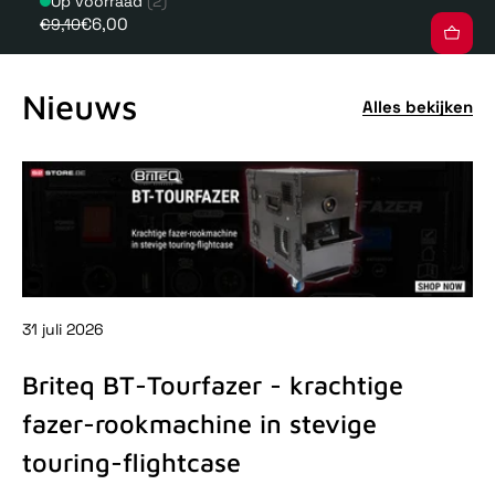
Op voorraad
(2)
€6,00
€9,10
Nieuws
Alles bekijken
31 juli 2026
31 
Briteq BT-Tourfazer - krachtige
D
fazer-rookmachine in stevige
-
touring-flightcase
De