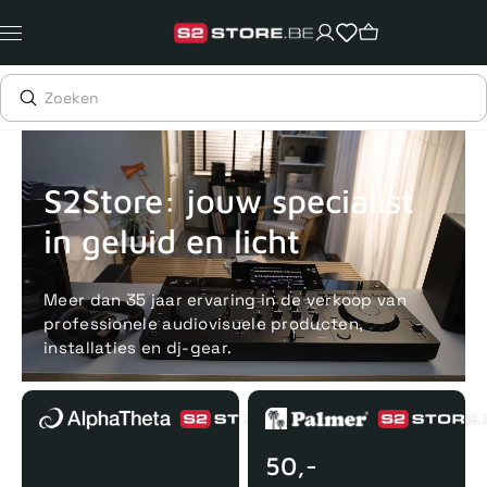
Meteen
naar
de
content
Voor 15uur besteld, zelfde dag verstuurd
Echte winkel
+35 j
S2Store: jouw specialist
in geluid en licht
Meer dan 35 jaar ervaring in de verkoop van
professionele audiovisuele producten,
installaties en dj-gear.
50,-