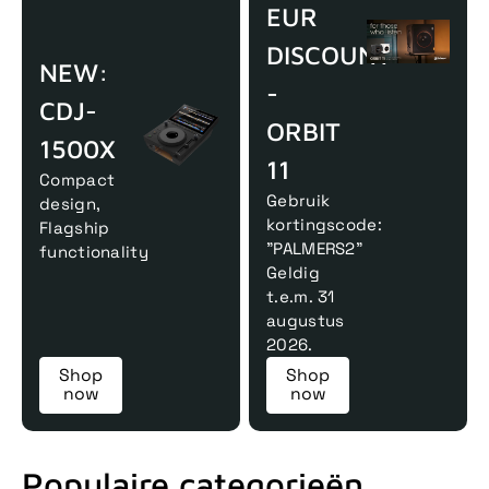
EUR
DISCOUNT
NEW:
-
CDJ-
ORBIT
1500X
11
Compact
Gebruik
design,
kortingscode:
Flagship
"PALMERS2"
functionality
Geldig
t.e.m. 31
augustus
2026.
Shop
Shop
now
now
Populaire categorieën