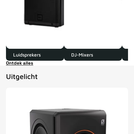
Luidsprekers
DJ-Mixers
D
Ontdek alles
Uitgelicht