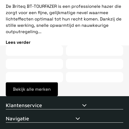
ee
De Briteq BT-TOURFAZER is een professionele hazer die
op
zorgt voor een fijne, gelijkmatige nevel waarmee
vij
lichteffecten optimaal tot hun recht komen. Dankzij de
stille werking, snelle opwarmtijd en nauwkeurige
Le
outputregeling...
Lees verder
Bekijk alle merken
Voor 15uur besteld, zelfde dag verstuurd
Echte winkel
+35 j
Klantenservice
Navigatie