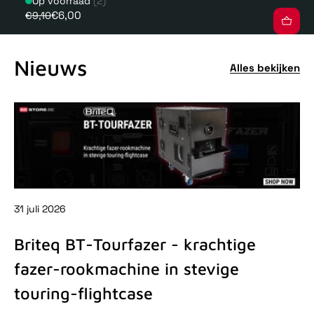
Op voorraad
(2)
€6,00
€9,10
Nieuws
Alles bekijken
31 juli 2026
31 
Briteq BT-Tourfazer - krachtige
D
fazer-rookmachine in stevige
-
touring-flightcase
De