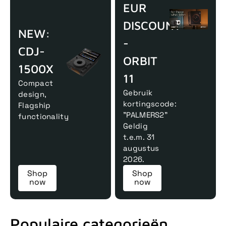
EUR
DISCOUNT
NEW:
-
CDJ-
ORBIT
1500X
11
Compact
Gebruik
design,
kortingscode:
Flagship
"PALMERS2"
functionality
Geldig
t.e.m. 31
augustus
2026.
Shop
Shop
now
now
Populaire categorieën