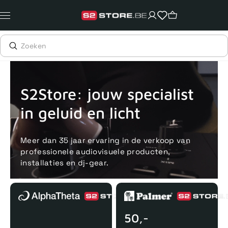
Meteen
naar
de
content
Voor 15uur besteld, zelfde dag verstuurd
Echte winkel
+35 j
S2Store: jouw specialist
in geluid en licht
Meer dan 35 jaar ervaring in de verkoop van
professionele audiovisuele producten,
installaties en dj-gear.
50,-