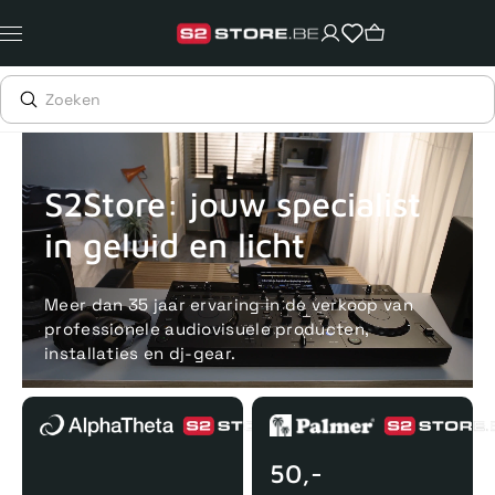
Meteen
naar
de
content
Voor 15uur besteld, zelfde dag verstuurd
Echte winkel
+35 j
S2Store: jouw specialist
in geluid en licht
Meer dan 35 jaar ervaring in de verkoop van
professionele audiovisuele producten,
installaties en dj-gear.
50,-