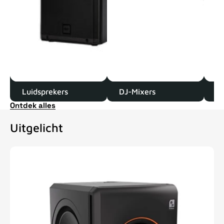
Luidsprekers
DJ-Mixers
D
Ontdek alles
Uitgelicht