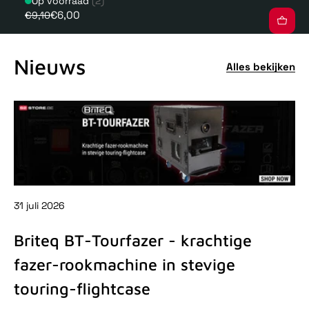
Op voorraad
(2)
€6,00
€9,10
Nieuws
Alles bekijken
31 juli 2026
31 
Briteq BT-Tourfazer - krachtige
D
fazer-rookmachine in stevige
-
touring-flightcase
De