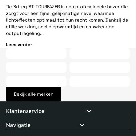
ee
De Briteq BT-TOURFAZER is een professionele hazer die
op
zorgt voor een fijne, gelijkmatige nevel waarmee
vij
lichteffecten optimaal tot hun recht komen. Dankzij de
stille werking, snelle opwarmtijd en nauwkeurige
Le
outputregeling...
Lees verder
Bekijk alle merken
Voor 15uur besteld, zelfde dag verstuurd
Echte winkel
+35 j
Klantenservice
Navigatie