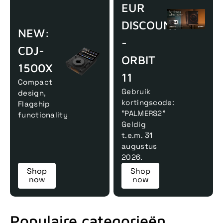
EUR
DISCOUNT
NEW:
-
CDJ-
ORBIT
1500X
11
Compact
Gebruik
design,
kortingscode:
Flagship
"PALMERS2"
functionality
Geldig
t.e.m. 31
augustus
2026.
Shop
Shop
now
now
Populaire categorieën