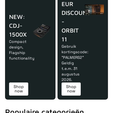
EUR
DISCOUNT
NEW:
-
CDJ-
ORBIT
1500X
11
Compact
Gebruik
design,
kortingscode:
Flagship
"PALMERS2"
functionality
Geldig
t.e.m. 31
augustus
2026.
Shop
Shop
now
now
Populaire categorieën