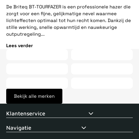
ee
De Briteq BT-TOURFAZER is een professionele hazer die
op
zorgt voor een fijne, gelijkmatige nevel waarmee
vij
lichteffecten optimaal tot hun recht komen. Dankzij de
stille werking, snelle opwarmtijd en nauwkeurige
Le
outputregeling...
Lees verder
Bekijk alle merken
Voor 15uur besteld, zelfde dag verstuurd
Echte winkel
+35 j
Klantenservice
Navigatie