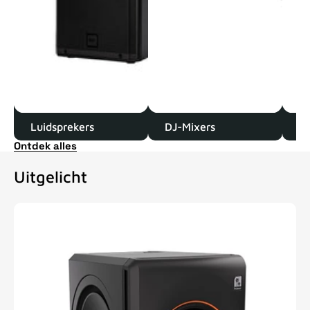
Luidsprekers
DJ-Mixers
D
Ontdek alles
Uitgelicht