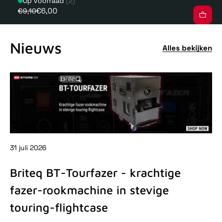
Op voorraad
(2)
€6,00
€9,10
Nieuws
Alles bekijken
31 juli 2026
31 
Briteq BT-Tourfazer - krachtige
D
fazer-rookmachine in stevige
-
touring-flightcase
De