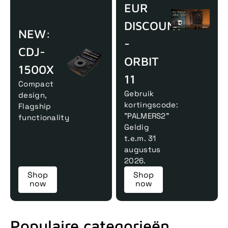
EUR
DISCOUNT
NEW:
-
CDJ-
ORBIT
1500X
11
Compact
Gebruik
design,
kortingscode:
Flagship
"PALMERS2"
functionality
Geldig
t.e.m. 31
augustus
2026.
Shop
Shop
now
now
Populaire categorieën