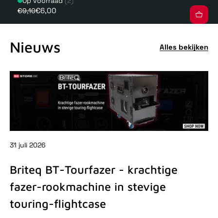
Op voorraad
(2)
€6,00
€9,10
Nieuws
Alles bekijken
31 juli 2026
31 
Briteq BT-Tourfazer - krachtige
D
fazer-rookmachine in stevige
-
touring-flightcase
De