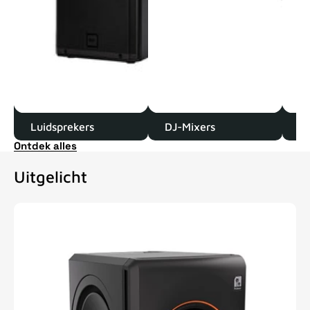
Luidsprekers
DJ-Mixers
D
Ontdek alles
Uitgelicht