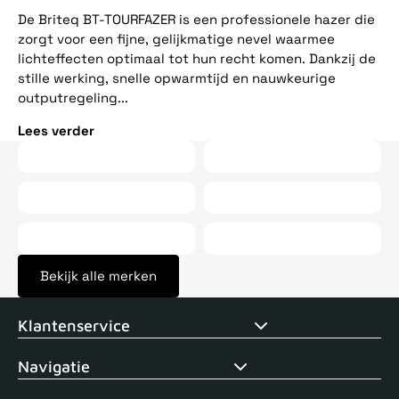
ee
De Briteq BT-TOURFAZER is een professionele hazer die
op
zorgt voor een fijne, gelijkmatige nevel waarmee
vij
lichteffecten optimaal tot hun recht komen. Dankzij de
stille werking, snelle opwarmtijd en nauwkeurige
Le
outputregeling...
Lees verder
Bekijk alle merken
Voor 15uur besteld, zelfde dag verstuurd
Echte winkel
+35 j
Klantenservice
Navigatie