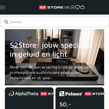
Meteen
naar
de
content
Voor 15uur besteld, zelfde dag verstuurd
Echte winkel
+35 j
S2Store: jouw specialist
in geluid en licht
Meer dan 35 jaar ervaring in de verkoop van
professionele audiovisuele producten,
installaties en dj-gear.
50,-