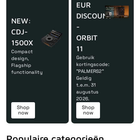
EUR
DISCOUNT
NEW:
-
CDJ-
ORBIT
1500X
11
Compact
Gebruik
design,
kortingscode:
Flagship
"PALMERS2"
functionality
Geldig
t.e.m. 31
augustus
2026.
Shop
Shop
now
now
Populaire categorieën