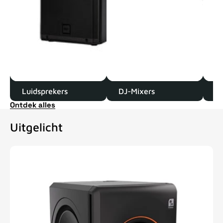
Luidsprekers
DJ-Mixers
D
Ontdek alles
Uitgelicht