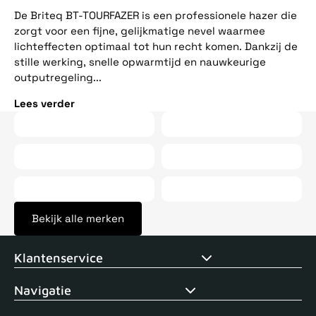
ee
De Briteq BT-TOURFAZER is een professionele hazer die
op
zorgt voor een fijne, gelijkmatige nevel waarmee
vij
lichteffecten optimaal tot hun recht komen. Dankzij de
stille werking, snelle opwarmtijd en nauwkeurige
Le
outputregeling...
Lees verder
Bekijk alle merken
Voor 15uur besteld, zelfde dag verstuurd
Echte winkel
+35 j
Klantenservice
Navigatie