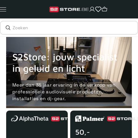
Meteen
naar
de
content
Voor 15uur besteld, zelfde dag verstuurd
Echte winkel
+35 j
S2Store: jouw specialist
in geluid en licht
Meer dan 35 jaar ervaring in de verkoop van
professionele audiovisuele producten,
installaties en dj-gear.
50,-