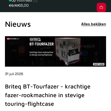
Op voorraad
(2)
€6,00
€9,10
Nieuws
Alles bekijken
31 juli 2026
31 
Briteq BT-Tourfazer - krachtige
D
fazer-rookmachine in stevige
-
touring-flightcase
De