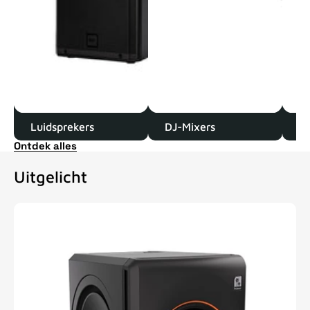
Luidsprekers
DJ-Mixers
D
Ontdek alles
Uitgelicht