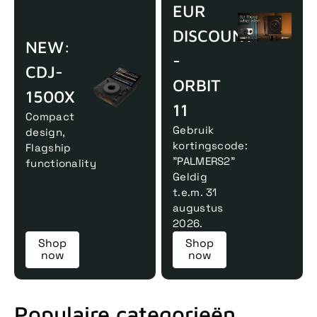
EUR
DISCOUNT
NEW:
-
CDJ-
ORBIT
1500X
11
Compact
Gebruik
design,
kortingscode:
Flagship
"PALMERS2"
functionality
Geldig
t.e.m. 31
augustus
2026.
Shop
Shop
now
now
Populaire categorieën