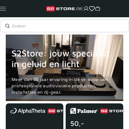
Meteen
naar
de
content
Voor 15uur besteld, zelfde dag verstuurd
Echte winkel
+35 j
S2Store: jouw specialist
in geluid en licht
Meer dan 35 jaar ervaring in de verkoop van
professionele audiovisuele producten,
installaties en dj-gear.
50,-