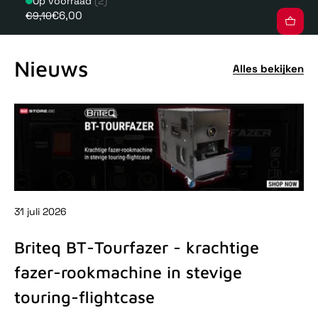
Op voorraad
(2)
€6,00
€9,10
Nieuws
Alles bekijken
31 juli 2026
31 
Briteq BT-Tourfazer - krachtige
D
fazer-rookmachine in stevige
-
touring-flightcase
De