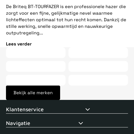
ee
De Briteq BT-TOURFAZER is een professionele hazer die
op
zorgt voor een fijne, gelijkmatige nevel waarmee
vij
lichteffecten optimaal tot hun recht komen. Dankzij de
stille werking, snelle opwarmtijd en nauwkeurige
Le
outputregeling...
Lees verder
Bekijk alle merken
Voor 15uur besteld, zelfde dag verstuurd
Echte winkel
+35 j
Klantenservice
Navigatie