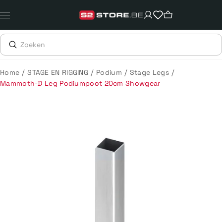
Meteen
naar
de
content
/
/
/
/
Home
STAGE EN RIGGING
Podium
Stage Legs
Mammoth-D Leg Podiumpoot 20cm Showgear