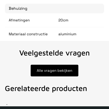
Behuizing
Afmetingen
20cm
Materiaal constructie
aluminium
Veelgestelde vragen
Alle vragen bekijken
Gerelateerde producten
Voor 15uur besteld, zelfde dag verstuurd
Echte winkel
+35 j