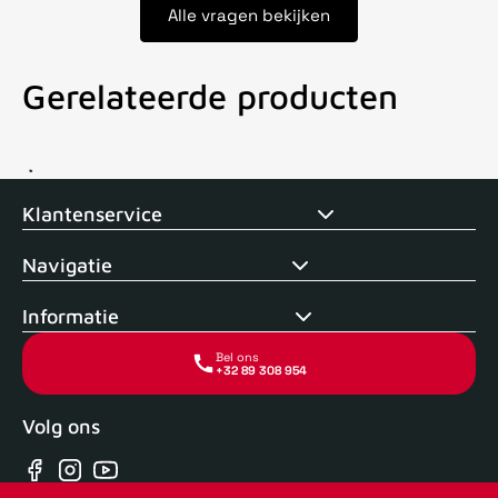
Alle vragen bekijken
Gerelateerde producten
Voor 15uur besteld, zelfde dag verstuurd
Echte winkel
+35 j
Klantenservice
Navigatie
Informatie
Bel ons
+32 89 308 954
Volg ons
Facebook
Instagram
YouTube