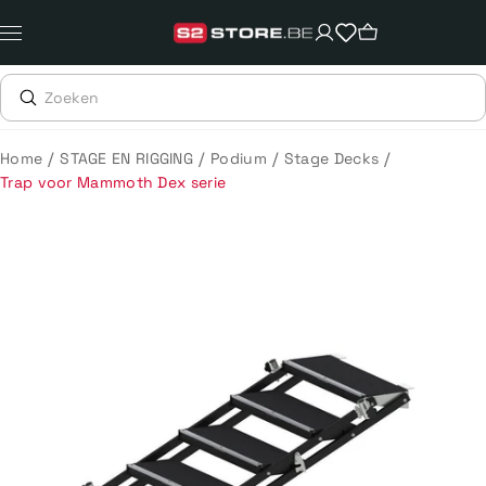
Meteen
naar
de
content
/
/
/
/
Home
STAGE EN RIGGING
Podium
Stage Decks
Trap voor Mammoth Dex serie