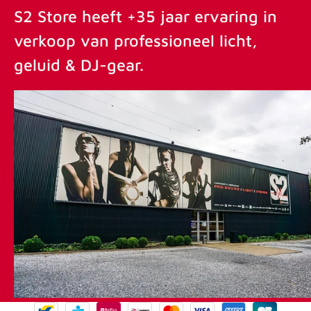
S2 Store heeft +35 jaar ervaring in
verkoop van professioneel licht,
geluid & DJ-gear.