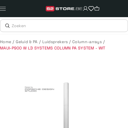
Meteen
naar
de
content
/
/
/
/
Home
Geluid & PA
Luidsprekers
Column-arrays
MAUI-P900 W LD SYSTEMS COLUMN PA SYSTEM - WIT