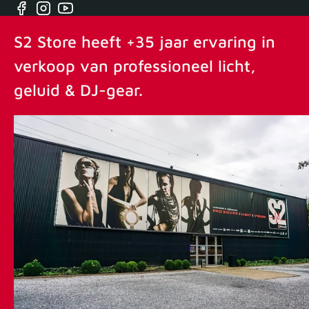
Facebook
Instagram
YouTube
S2 Store heeft +35 jaar ervaring in
verkoop van professioneel licht,
geluid & DJ-gear.