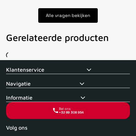
Alle vragen bekijken
Gerelateerde producten
Voor 15uur besteld, zelfde dag verstuurd
Echte winkel
+35 j
Klantenservice
Navigatie
Informatie
Bel ons
+32 89 308 954
Volg ons