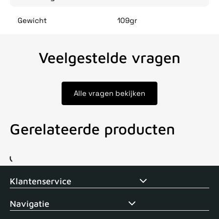
Gewicht
109gr
Veelgestelde vragen
Alle vragen bekijken
Gerelateerde producten
Voor 15uur besteld, zelfde dag verstuurd
Echte winkel
+35 j
Klantenservice
Navigatie