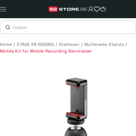
Meteen
naar
de
content
/
/
/
/
Home
STAGE EN RIGGING
Statieven
Multimedia Stands
Mobile Kit for Mobile Recording Sennheiser