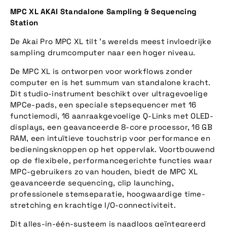
MPC XL AKAI Standalone Sampling & Sequencing
Station
De Akai Pro MPC XL tilt 's werelds meest invloedrijke
sampling drumcomputer naar een hoger niveau.
De MPC XL is ontworpen voor workflows zonder
computer en is het summum van standalone kracht.
Dit studio-instrument beschikt over ultragevoelige
MPCe-pads, een speciale stepsequencer met 16
functiemodi, 16 aanraakgevoelige Q-Links met OLED-
displays, een geavanceerde 8-core processor, 16 GB
RAM, een intuïtieve touchstrip voor performance en
bedieningsknoppen op het oppervlak. Voortbouwend
op de flexibele, performancegerichte functies waar
MPC-gebruikers zo van houden, biedt de MPC XL
geavanceerde sequencing, clip launching,
professionele stemseparatie, hoogwaardige time-
stretching en krachtige I/O-connectiviteit.
Dit alles-in-één-systeem is naadloos geïntegreerd