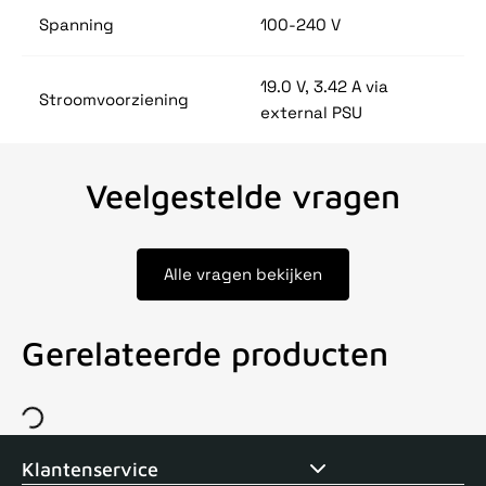
Spanning
100-240 V
19.0 V, 3.42 A via
Stroomvoorziening
external PSU
Veelgestelde vragen
Alle vragen bekijken
Gerelateerde producten
Voor 15uur besteld, zelfde dag verstuurd
Echte winkel
+35 j
Klantenservice