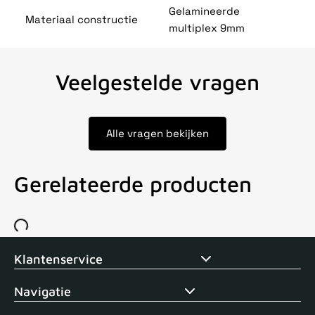
Gelamineerde
Materiaal constructie
multiplex 9mm
Veelgestelde vragen
Alle vragen bekijken
Gerelateerde producten
Voor 15uur besteld, zelfde dag verstuurd
Echte winkel
+35 j
Klantenservice
Navigatie