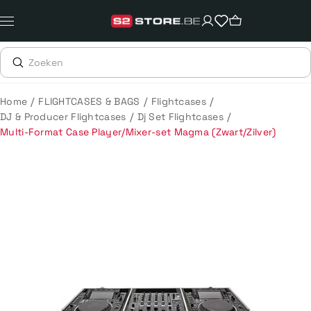
Meteen
naar
de
content
/
/
/
Home
FLIGHTCASES & BAGS
Flightcases
/
/
DJ & Producer Flightcases
Dj Set Flightcases
Multi-Format Case Player/Mixer-set Magma (Zwart/Zilver)