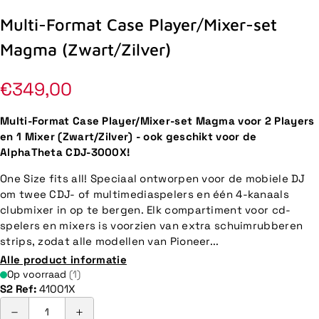
Multi-Format Case Player/Mixer-set
Magma (Zwart/Zilver)
Normale
€349,00
prijs
Multi-Format Case Player/Mixer-set Magma voor 2 Players
en 1 Mixer (Zwart/Zilver) - ook geschikt voor de
AlphaTheta CDJ-3000X!
One Size fits all! Speciaal ontworpen voor de mobiele DJ
om twee CDJ- of multimediaspelers en één 4-kanaals
clubmixer in op te bergen. Elk compartiment voor cd-
spelers en mixers is voorzien van extra schuimrubberen
strips, zodat alle modellen van Pioneer...
Alle product informatie
Op voorraad
(1)
S2 Ref:
41001X