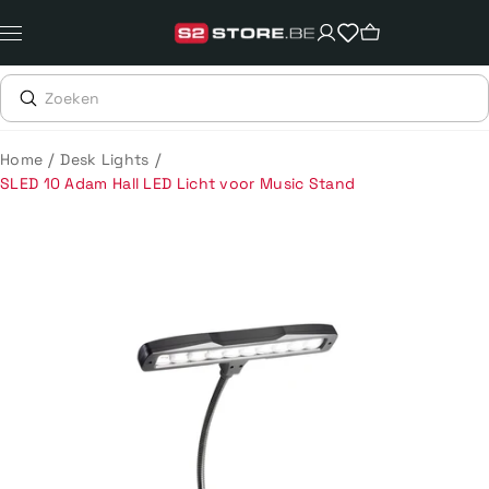
Meteen
naar
de
content
/
/
Home
Desk Lights
SLED 10 Adam Hall LED Licht voor Music Stand