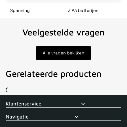
Spanning
3 AA batterijen
Veelgestelde vragen
Alle vragen bekijken
Gerelateerde producten
Voor 15uur besteld, zelfde dag verstuurd
Echte winkel
+35 j
Klantenservice
Navigatie