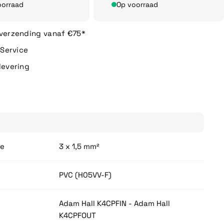
oorraad
Op voorraad
 verzending vanaf €75*
n Service
levering
de
3 x 1,5 mm²
PVC (H05VV-F)
Adam Hall K4CPFIN - Adam Hall
K4CPFOUT