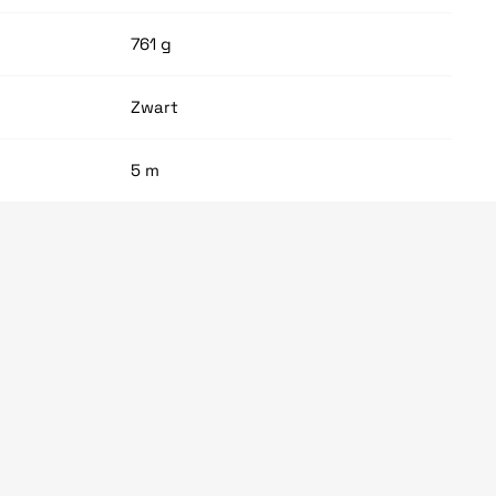
761 g
Zwart
5 m