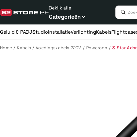
Meteen
Bekijk alle
naar
de
Categorieën
content
Geluid & PA
DJ
Studio
Installatie
Verlichting
Kabels
Flightcase
/
/
/
/
Home
Kabels
Voedingskabels 220V
Powercon
3-Star Ada