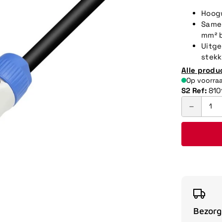
Hoogw
Samen
mm² 
Uitge
stekke
Alle produ
Op voorra
S2 Ref:
81
Bezorg