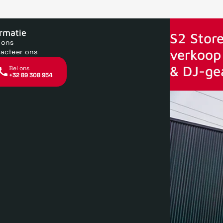
oor 15uur besteld, zelfde dag verstuurd
Echte winkel
+35 jaar 
ormatie
S2 Store
 ons
verkoop 
acteer ons
& DJ-ge
Bel ons
+32 89 308 954