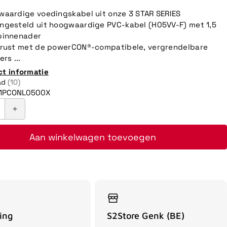
aardige voedingskabel uit onze 3 STAR SERIES
gesteld uit hoogwaardige PVC-kabel (H05VV-F) met 1,5
binnenader
rust met de powerCON®-compatibele, vergrendelbare
rs ...
ct informatie
ad
(10)
01PCONL0500X
Aan winkelwagen toevoegen
ing
S2Store Genk (BE)