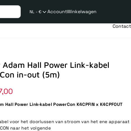
Account
Winkelwagen
NL - €
Verzend
taalwijziging
Contact
r Adam Hall Power Link-kabel
Con in-out (5m)
7,00
am Hall Power Link-kabel PowerCon K4CPFIN x K4CPFOUT
bel voor het doorlussen van stroom van het ene apparaat
CON naar het volgende