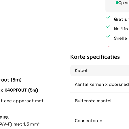
Op v
Gratis
Nr. 1 i
Snelle 
Korte specificaties
Kabel
-out (5m)
Aantal kernen x doorsne
N x K4CPFOUT (5m)
et ene apparaat met
Buitenste mantel
RIES
Connectoren
VV-F) met 1,5 mm²