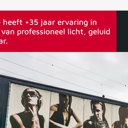
ervaring
Vanaf 75€ gratis verstuurd
 heeft +35 jaar ervaring in
van professioneel licht, geluid
ar.