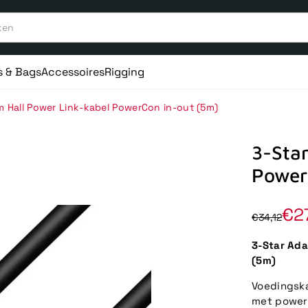
s & Bags
Accessoires
Rigging
m Hall Power Link-kabel PowerCon in-out (5m)
3-Sta
Power
€2
€34,12
3-Star Ad
(5m)
Voedingska
met power