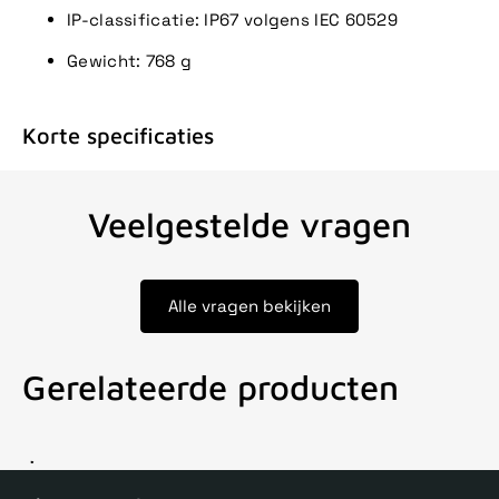
IP-classificatie: IP67 volgens IEC 60529
Gewicht: 768 g
Korte specificaties
Veelgestelde vragen
Alle vragen bekijken
Gerelateerde producten
Voor 15uur besteld, zelfde dag verstuurd
Echte winkel
+35 j