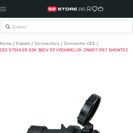
Meteen
naar
de
content
/
/
/
/
Home
Kabels
Connectors
Connector CEE
CEE STEKKER 63A 380V 5P VROUWELIJK ZWART IP67 SHOWTEC