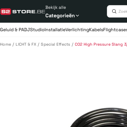
Meteen
Bekijk alle
naar
de
Categorieën
content
Geluid & PA
DJ
Studio
Installatie
Verlichting
Kabels
Flightcase
/
/
/
Home
LICHT & FX
Special Effects
CO2 High Pressure Slang 