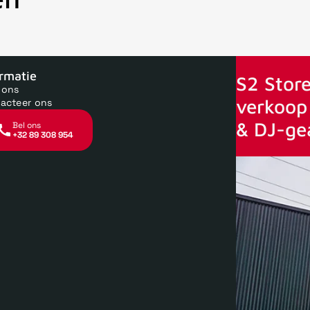
oor 15uur besteld, zelfde dag verstuurd
Echte winkel
+35 jaar 
ormatie
S2 Store
 ons
verkoop 
acteer ons
& DJ-ge
Bel ons
+32 89 308 954