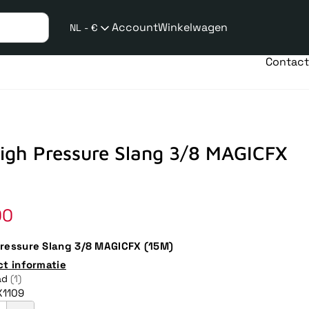
Account
Winkelwagen
NL - €
Verzend
taalwijziging
Contact
igh Pressure Slang 3/8 MAGICFX
le
00
ressure Slang 3/8 MAGICFX (15M)
ct informatie
ad
(1)
1109