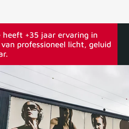
ervaring
Vanaf 75€ gratis verstuurd
 heeft +35 jaar ervaring in
van professioneel licht, geluid
ar.