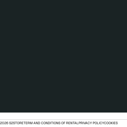
2026 S2STORE
TERM AND CONDITIONS OF RENTAL
PRIVACY POLICY
COOKIES