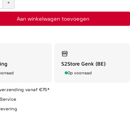
Aan winkelwagen toevoegen
ing
S2Store Genk (BE)
oorraad
Op voorraad
 verzending vanaf €75*
n Service
levering