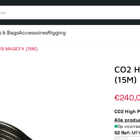
s & Bags
Accessoires
Rigging
3/8 MAGICFX (15M)
CO2 H
(15M)
Norma
€240,
prijs
CO2 High P
Alle produ
Op voorra
S2 Ref:
MFX