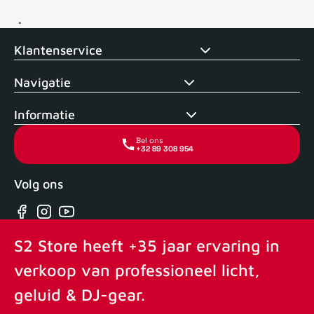
Voor 15uur besteld, zelfde dag verstuurd
Echte winkel
+35 j
Klantenservice
Navigatie
Informatie
Bel ons
+32 89 308 954
Volg ons
Facebook
Instagram
YouTube
S2 Store heeft +35 jaar ervaring in
verkoop van professioneel licht,
geluid & DJ-gear.