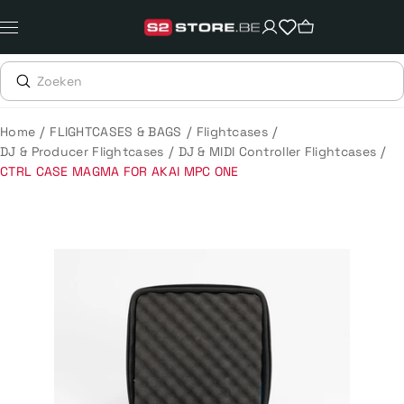
Meteen
naar
de
content
/
/
/
Home
FLIGHTCASES & BAGS
Flightcases
/
/
DJ & Producer Flightcases
DJ & MIDI Controller Flightcases
CTRL CASE MAGMA FOR AKAI MPC ONE