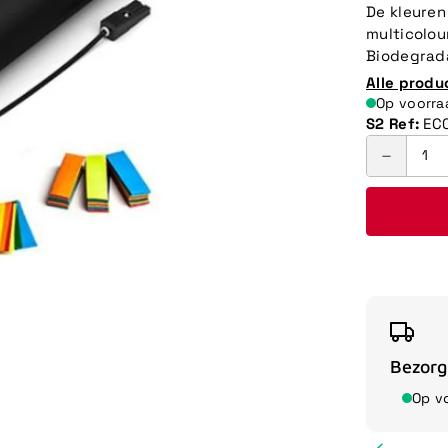
De kleuren
multicolour
Biodegrada
Alle produ
Op voorr
S2 Ref:
EC
Bezorg
Op v