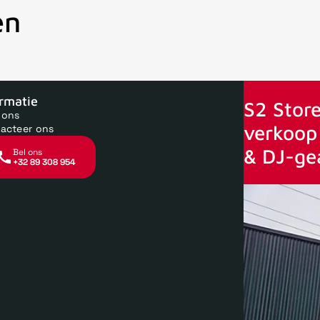
en
oor 15uur besteld, zelfde dag verstuurd
Echte winkel
+35 jaar 
ormatie
S2 Store
 ons
verkoop 
acteer ons
& DJ-ge
Bel ons
+32 89 308 954