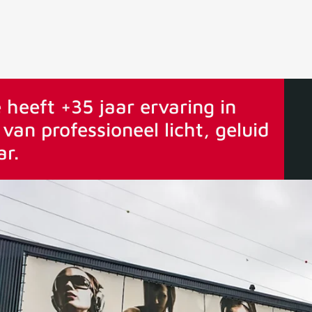
ervaring
Vanaf 75€ gratis verstuurd
 heeft +35 jaar ervaring in
van professioneel licht, geluid
ar.