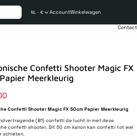
Account
Winkelwagen
NL - €
Verzend
taalwijziging
Contact
onische Confetti Shooter Magic FX
Papier Meerkleurig
00
che Confetti Shooter Magic FX 50cm Papier Meerkleurig
ndvertragende (B1) confetti de lucht in met deze
che confetti shooter. Dit 50 cm kanon kan confetti tot wel
r schieten.