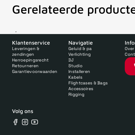
Gerelateerde product
V
Klantenservice
Navigatie
Inf
Leveringen &
Geluid & pa
Over
zendingen
Verlichting
Cont
Herroepingsrecht
DJ
Retourneren
Studio
Garantievoorwaarden
Installeren
Kabels
Flightcases & Bags
Accessoires
Rigging
Volg ons
Facebook
Instagram
YouTube