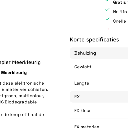
Gratis
Nr. 1 i
Snelle 
Korte specificaties
Behuizing
apier Meerkleurig
Gewicht
 Meerkleurig
t deze elektronische
Lengte
l 8 meter ver schieten.
htgroen, multicolour,
FX
V OK-Biodegradable
FX kleur
p de knop of haal de
FX materiaal