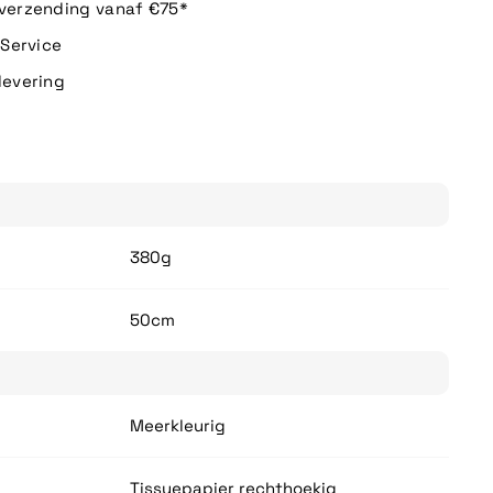
 verzending vanaf €75*
n Service
levering
380g
50cm
Meerkleurig
Tissuepapier rechthoekig