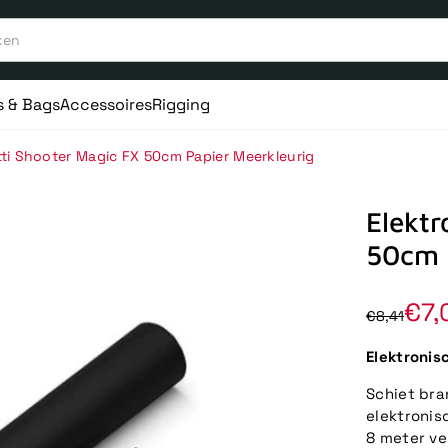
s & Bags
Accessoires
Rigging
tti Shooter Magic FX 50cm Papier Meerkleurig
Elektr
50cm 
€7,
€8,41
Elektronis
Schiet bra
elektronis
8 meter ve