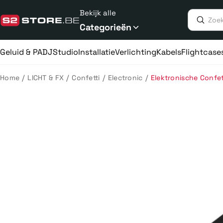
Meteen
Bekijk alle
naar
de
Categorieën
content
Geluid & PA
DJ
Studio
Installatie
Verlichting
Kabels
Flightcase
/
/
/
/
Home
LICHT & FX
Confetti
Electronic
Elektronische Confe