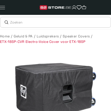
Meteen
naar
de
content
/
/
/
/
Home
Geluid & PA
Luidsprekers
Speaker Covers
ETX-18SP-CVR Electro-Voice Cover voor ETX-18SP