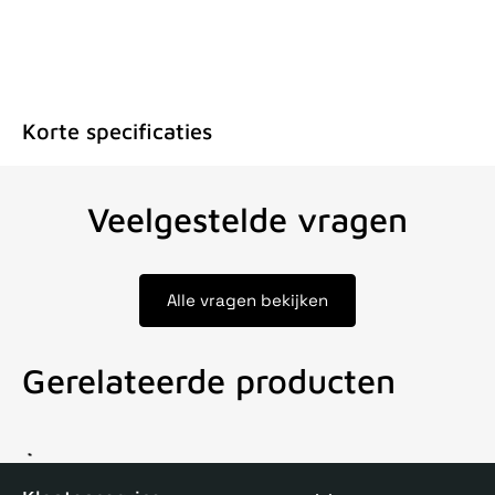
Korte specificaties
Veelgestelde vragen
Alle vragen bekijken
Gerelateerde producten
Voor 15uur besteld, zelfde dag verstuurd
Echte winkel
+35 j