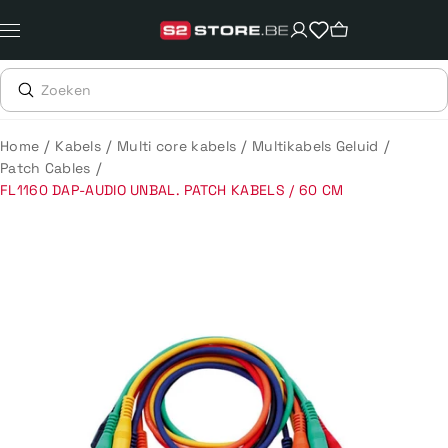
Meteen
naar
de
content
/
/
/
/
Home
Kabels
Multi core kabels
Multikabels Geluid
/
Patch Cables
FL1160 DAP-AUDIO UNBAL. PATCH KABELS / 60 CM