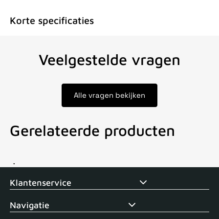
Korte specificaties
Veelgestelde vragen
Alle vragen bekijken
Gerelateerde producten
Voor 15uur besteld, zelfde dag verstuurd
Echte winkel
+35 j
Klantenservice
Navigatie