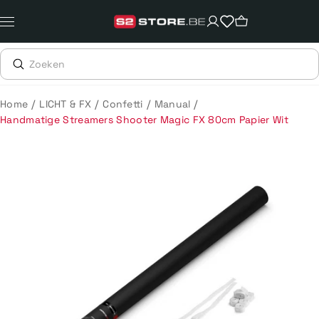
Meteen
naar
de
content
/
/
/
/
Home
LICHT & FX
Confetti
Manual
Handmatige Streamers Shooter Magic FX 80cm Papier Wit